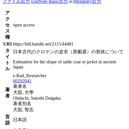
ファイル出力
EndNote Basic出力
Mendeley出力
ア
ク
セ
open access
ス
権
URI
https://hdl.handle.net/2115/44481
タ
日本古代のクロテンの皮衣（黒貂裘）の形状について
イ
Estimation for the shape of sable coat or jacket in ancient
ト
Japan
ル
e-Rad_Researcher
60292041
著者名
著
大舘, 大學
者
Ohdachi, Satoshi Daigaku
著者別名
大舘, 智志
言
日本語
語