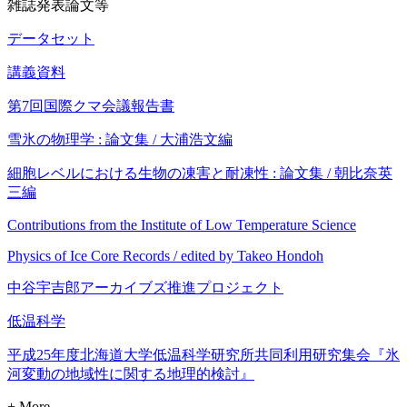
雑誌発表論文等
データセット
講義資料
第7回国際クマ会議報告書
雪氷の物理学 : 論文集 / 大浦浩文編
細胞レベルにおける生物の凍害と耐凍性 : 論文集 / 朝比奈英
三編
Contributions from the Institute of Low Temperature Science
Physics of Ice Core Records / edited by Takeo Hondoh
中谷宇吉郎アーカイブズ推進プロジェクト
低温科学
平成25年度北海道大学低温科学研究所共同利用研究集会『氷
河変動の地域性に関する地理的検討』
+ More