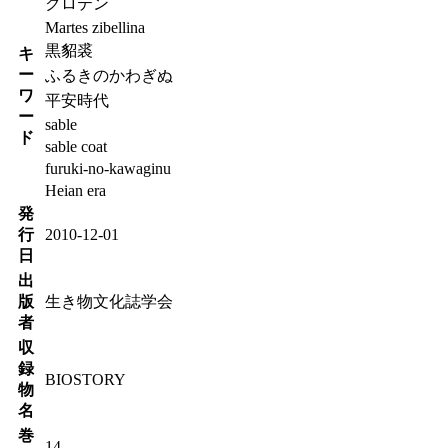
クロテン
Martes zibellina
黒貂裘
キ
ー
ふるきのかわぎぬ
ワ
平安時代
ー
sable
ド
sable coat
furuki-no-kawaginu
Heian era
発
行
2010-12-01
日
出
版
生き物文化誌学会
者
収
録
BIOSTORY
物
名
巻
14