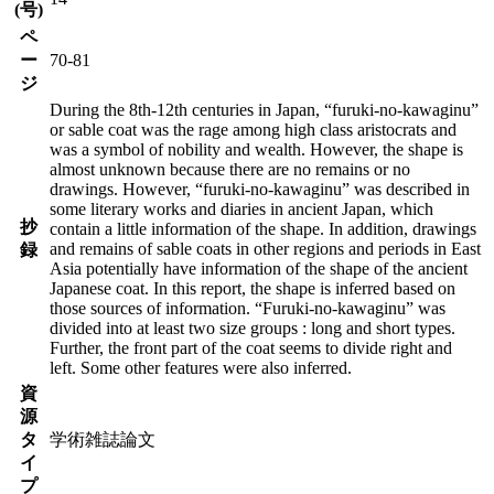
(号)
ペ
ー
70-81
ジ
During the 8th-12th centuries in Japan, “furuki-no-kawaginu”
or sable coat was the rage among high class aristocrats and
was a symbol of nobility and wealth. However, the shape is
almost unknown because there are no remains or no
drawings. However, “furuki-no-kawaginu” was described in
some literary works and diaries in ancient Japan, which
抄
contain a little information of the shape. In addition, drawings
and remains of sable coats in other regions and periods in East
録
Asia potentially have information of the shape of the ancient
Japanese coat. In this report, the shape is inferred based on
those sources of information. “Furuki-no-kawaginu” was
divided into at least two size groups : long and short types.
Further, the front part of the coat seems to divide right and
left. Some other features were also inferred.
資
源
タ
学術雑誌論文
イ
プ