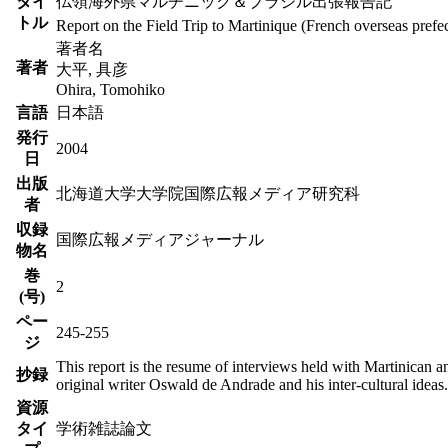
タイ
仏領海外県マルチニック＆ブラジル出張報告記
トル
Report on the Field Trip to Martinique (French overseas prefec
著者名
著者
大平, 具彦
Ohira, Tomohiko
言語
日本語
発行
2004
日
出版
北海道大学大学院国際広報メディア研究科
者
収録
国際広報メディアジャーナル
物名
巻
2
(号)
ペー
245-255
ジ
This report is the resume of interviews held with Martinican a
抄録
original writer Oswald de Andrade and his inter-cultural ideas.
資源
タイ
学術雑誌論文