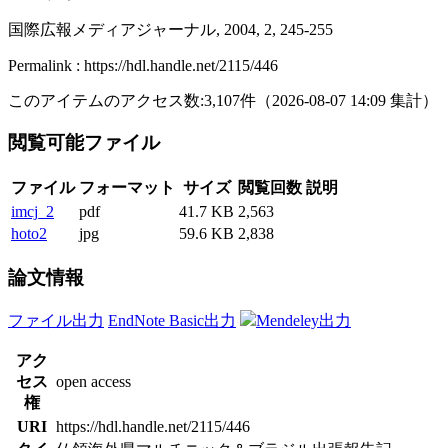
国際広報メディアジャーナル, 2004, 2, 245-255
Permalink : https://hdl.handle.net/2115/446
このアイテムのアクセス数:
3,107
件
（
2026-08-07
14:09 集計
）
閲覧可能ファイル
ファイル
フォーマット
サイズ
閲覧回数
説明
imcj_2
pdf
41.7 KB
2,563
hoto2
jpg
59.6 KB
2,838
論文情報
ファイル出力
EndNote Basic出力
Mendeley出力
アク
セス
open access
権
URI
https://hdl.handle.net/2115/446