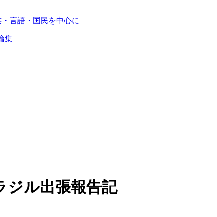
族・言語・国民を中心に
論集
ラジル出張報告記