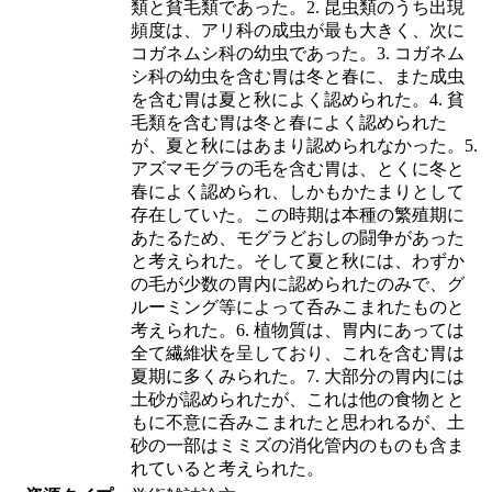
類と貧毛類であった。2. 昆虫類のうち出現
頻度は、アリ科の成虫が最も大きく、次に
コガネムシ科の幼虫であった。3. コガネム
シ科の幼虫を含む胃は冬と春に、また成虫
を含む胃は夏と秋によく認められた。4. 貧
毛類を含む胃は冬と春によく認められた
が、夏と秋にはあまり認められなかった。5.
アズマモグラの毛を含む胃は、とくに冬と
春によく認められ、しかもかたまりとして
存在していた。この時期は本種の繁殖期に
あたるため、モグラどおしの闘争があった
と考えられた。そして夏と秋には、わずか
の毛が少数の胃内に認められたのみで、グ
ルーミング等によって呑みこまれたものと
考えられた。6. 植物質は、胃内にあっては
全て繊維状を呈しており、これを含む胃は
夏期に多くみられた。7. 大部分の胃内には
土砂が認められたが、これは他の食物とと
もに不意に呑みこまれたと思われるが、土
砂の一部はミミズの消化管内のものも含ま
れていると考えられた。