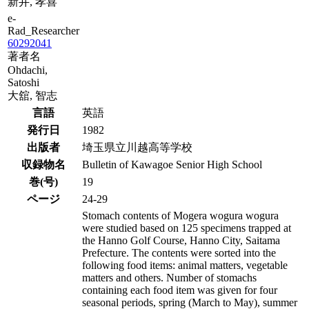
新井, 孝喜
e-
Rad_Researcher
60292041
著者名
Ohdachi,
Satoshi
大舘, 智志
言語
英語
発行日
1982
出版者
埼玉県立川越高等学校
収録物名
Bulletin of Kawagoe Senior High School
巻(号)
19
ページ
24-29
Stomach contents of Mogera wogura wogura
were studied based on 125 specimens trapped at
the Hanno Golf Course, Hanno City, Saitama
Prefecture. The contents were sorted into the
following food items: animal matters, vegetable
matters and others. Number of stomachs
containing each food item was given for four
seasonal periods, spring (March to May), summer