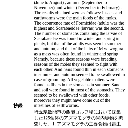
(June to August) , autumn (September to
November) and winter (December to February) .
The results obtained were as follows: Insects and
earthworms were the main foods of the moles.
The ocourrence rate of Formicidae (adult) was the
highest and Scarabaeidae (larvae) was the second.
The number of stomachs containing the larvae of
Scarabaeidae was found in winter and spring in
plenty, but that of the adults was seen in summer
and autumn, and that of the hairs of M.w. wogura
as a mass was often found in winter and spring.
Namely, because these seasons were breeding
seasons of the moles they seemed to fight with
each other. And hairs found thin in each stomachs
in summer and autumn seemed to be swallowed in
case of grooming. All vegetable matters were
found as fibers in the stomachs in summer. Sand
and soil were found in most of the stomachs. They
seemed to be swallowed with other foods,
moreover they might have come out of the
intestines of earthworms.
抄録
埼玉県飯能市の飯能ゴルフ場において採集
した125個体のアズマモグラの胃内容物を調
査した。1. アズマモグラの主要食物は昆虫