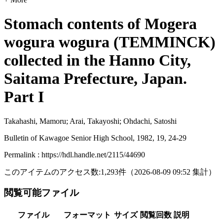
Stomach contents of Mogera
wogura wogura (TEMMINCK)
collected in the Hanno City,
Saitama Prefecture, Japan.
Part I
Takahashi, Mamoru; Arai, Takayoshi; Ohdachi, Satoshi
Bulletin of Kawagoe Senior High School, 1982, 19, 24-29
Permalink : https://hdl.handle.net/2115/44690
このアイテムのアクセス数:
1,293
件
（
2026-08-09
09:52 集計
）
閲覧可能ファイル
ファイル
フォーマット
サイズ
閲覧回数
説明