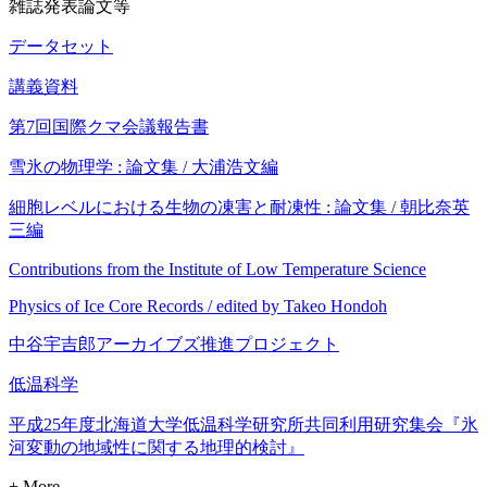
雑誌発表論文等
データセット
講義資料
第7回国際クマ会議報告書
雪氷の物理学 : 論文集 / 大浦浩文編
細胞レベルにおける生物の凍害と耐凍性 : 論文集 / 朝比奈英
三編
Contributions from the Institute of Low Temperature Science
Physics of Ice Core Records / edited by Takeo Hondoh
中谷宇吉郎アーカイブズ推進プロジェクト
低温科学
平成25年度北海道大学低温科学研究所共同利用研究集会『氷
河変動の地域性に関する地理的検討』
+ More