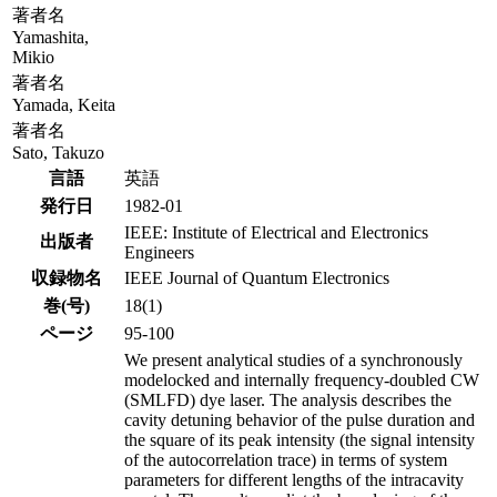
著者名
Yamashita,
Mikio
著者名
Yamada, Keita
著者名
Sato, Takuzo
言語
英語
発行日
1982-01
IEEE: Institute of Electrical and Electronics
出版者
Engineers
収録物名
IEEE Journal of Quantum Electronics
巻(号)
18(1)
ページ
95-100
We present analytical studies of a synchronously
modelocked and internally frequency-doubled CW
(SMLFD) dye laser. The analysis describes the
cavity detuning behavior of the pulse duration and
the square of its peak intensity (the signal intensity
of the autocorrelation trace) in terms of system
parameters for different lengths of the intracavity