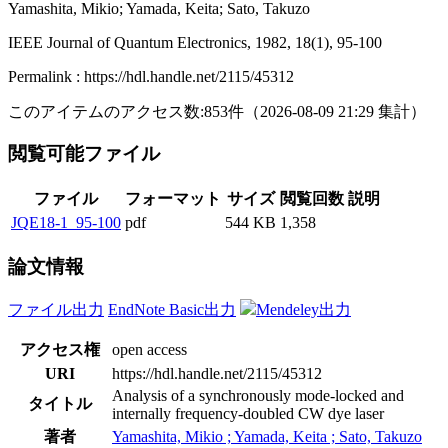
Yamashita, Mikio; Yamada, Keita; Sato, Takuzo
IEEE Journal of Quantum Electronics, 1982, 18(1), 95-100
Permalink : https://hdl.handle.net/2115/45312
このアイテムのアクセス数:
853
件
（
2026-08-09
21:29 集計
）
閲覧可能ファイル
ファイル
フォーマット
サイズ
閲覧回数
説明
JQE18-1_95-100
pdf
544 KB
1,358
論文情報
ファイル出力
EndNote Basic出力
Mendeley出力
アクセス権
open access
URI
https://hdl.handle.net/2115/45312
Analysis of a synchronously mode-locked and
タイトル
internally frequency-doubled CW dye laser
著者
Yamashita, Mikio ; Yamada, Keita ; Sato, Takuzo