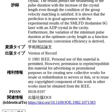
crystal. The results predict the broadening of the
抄録
pulse duration with the increase of the crystal
length even though the condition of the group
velocity matching is satisfied. It is shown that the
prediction is in good agreement with the
experimental results of the SMLFD rhodamine 6G
laser with an ADP crystal in the cavity.
Furthermore, the variation of the minimum pulse
duration at the optimum cavity length as a function
of the harmonic conversion efficiency is derived.
資源タイプ
学術雑誌論文
出版タイプ
Version of Record
© 1981 IEEE. Personal use of this material is
permitted. However, permission to reprint/republish
this material for advertising or promotional
権利情報
purposes or for creating new collective works for
resale or redistribution to servers or lists, or to reuse
any copyrighted component of this work in other
works must be obtained from the IEEE.
PISSN
0018-9197
関連情報
出版社版DOI
(isIdenticalTo)
https://doi.org/10.1109/JQE.1982.1071383