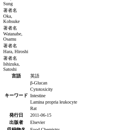
Sung
著者名
Oka,
Kohsuke
著者名
Watanabe,
Osamu
著者名
Hara, Hiroshi
著者名
Ishizuka,
Satoshi
言語
英語
β-Glucan
Cytotoxicity
キーワード
Intestine
Lamina propria leukocyte
Rat
発行日
2011-06-15
出版者
Elsevier
収録物名
Food Chemistry