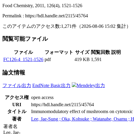
Food Chemistry, 2011, 126(4), 1521-1526
Permalink : https://hdl.handle.net/2115/45764
このアイテムのアクセス数:
1,271
件
（
2026-08-06
15:02 集計
）
閲覧可能ファイル
ファイル
フォーマット
サイズ
閲覧回数
説明
FC126-4_1521-1526
pdf
419 KB
1,591
論文情報
ファイル出力
EndNote Basic出力
Mendeley出力
アクセス権
open access
URI
https://hdl.handle.net/2115/45764
タイトル
Immunomodulatory effect of mushrooms on cytotoxic act
著者
Lee, Jae-Sung ; Oka, Kohsuke ; Watanabe, Osamu ; Har
著者名
Lee, Jae-