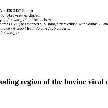
: 0439-3457 (Print))
.go.jp/browse/jjvr/-char/en
.go.jp/browse/jjvr/_pubinfo/-char/en
arch (JJVR) has stopped publishing a print edition with volume 70 and b
hnology Agency) from Volume 71, Number 1.
/browse/jjvr
coding region of the bovine viral 