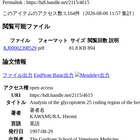
Permalink : https://hdl.handle.net/2115/4615
このアイテムのアクセス数:
1,164
件
（
2026-08-06
11:57 集計
）
閲覧可能ファイル
ファイル
フォーマット
サイズ
閲覧回数
説明
KJ00002398529
pdf
81.8 KB
894
論文情報
ファイル出力
EndNote Basic出力
Mendeley出力
アクセス権
open access
URI
https://hdl.handle.net/2115/4615
タイトル
Analysis of the glycoprotein 25 coding region of the bov
著者名
著者
KAWAMURA, Hiromi
言語
英語
発行日
1997-08-29
出版者
The Graduate School of Veterinary Medicine