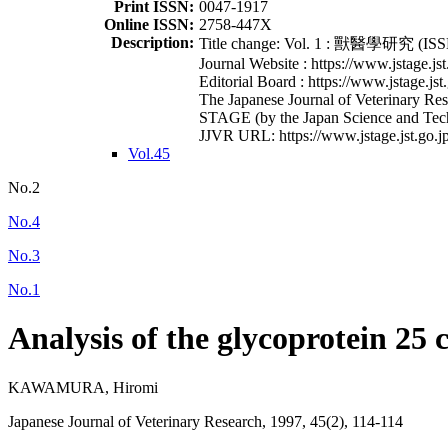
Print ISSN:
0047-1917
Online ISSN:
2758-447X
Description:
Title change: Vol. 1 : 獸醫學研究 (ISSN
Journal Website : https://www.jstage.jst
Editorial Board : https://www.jstage.jst
The Japanese Journal of Veterinary Rese
STAGE (by the Japan Science and Tec
JJVR URL: https://www.jstage.jst.go.jp
Vol.45
No.2
No.4
No.3
No.1
Analysis of the glycoprotein 25 
KAWAMURA, Hiromi
Japanese Journal of Veterinary Research, 1997, 45(2), 114-114