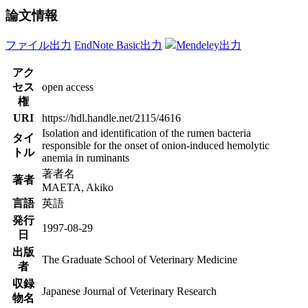
論文情報
ファイル出力
EndNote Basic出力
Mendeley出力
アク
セス
open access
権
URI
https://hdl.handle.net/2115/4616
Isolation and identification of the rumen bacteria
タイ
responsible for the onset of onion-induced hemolytic
トル
anemia in ruminants
著者名
著者
MAETA, Akiko
言語
英語
発行
1997-08-29
日
出版
The Graduate School of Veterinary Medicine
者
収録
Japanese Journal of Veterinary Research
物名