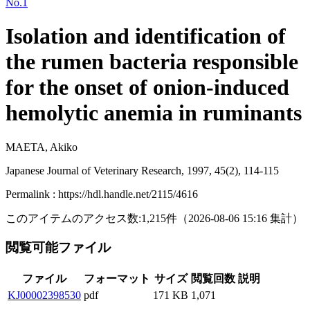
No.1
Isolation and identification of
the rumen bacteria responsible
for the onset of onion-induced
hemolytic anemia in ruminants
MAETA, Akiko
Japanese Journal of Veterinary Research, 1997, 45(2), 114-115
Permalink : https://hdl.handle.net/2115/4616
このアイテムのアクセス数:
1,215
件
（
2026-08-06
15:16 集計
）
閲覧可能ファイル
ファイル
フォーマット
サイズ
閲覧回数
説明
KJ00002398530
pdf
171 KB
1,071