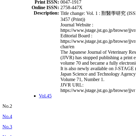
Print ISSN:
0047-1917
Online ISSN:
2758-447X
Description:
Title change: Vol. 1 : 獸醫學研究 (ISS
3457 (Print))
Journal Website :
https://www.jstage.jst.go.jp/browse/jjvr
Editorial Board :
https://www.jstage.jst.go.jp/browse/jjvr
char/en
The Japanese Journal of Veterinary Re
(JJVR) has stopped publishing a print e
volume 70 and became a fully electroni
It is also newly available on J-STAGE 
Japan Science and Technology Agency
Volume 71, Number 1.
JJVR URL:
https://www.jstage.jst.go.jp/browse/jjvr
Vol.45
No.2
No.4
No.3