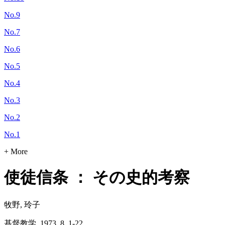
No.9
No.7
No.6
No.5
No.4
No.3
No.2
No.1
+ More
使徒信条 ： その史的考察
牧野, 玲子
基督教学, 1973, 8, 1-22