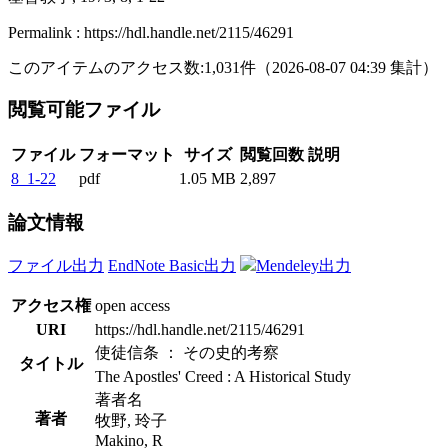
Permalink : https://hdl.handle.net/2115/46291
このアイテムのアクセス数:
1,031
件
（
2026-08-07
04:39 集計
）
閲覧可能ファイル
ファイル
フォーマット
サイズ
閲覧回数
説明
8_1-22
pdf
1.05 MB
2,897
論文情報
ファイル出力
EndNote Basic出力
Mendeley出力
アクセス権
open access
URI
https://hdl.handle.net/2115/46291
使徒信条 ： その史的考察
タイトル
The Apostles' Creed : A Historical Study
著者名
著者
牧野, 玲子
Makino, R