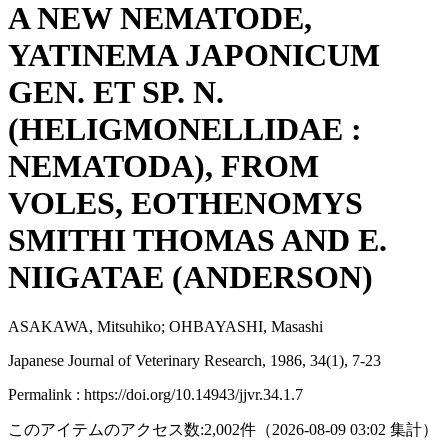
A NEW NEMATODE,
YATINEMA JAPONICUM
GEN. ET SP. N.
(HELIGMONELLIDAE :
NEMATODA), FROM
VOLES, EOTHENOMYS
SMITHI THOMAS AND E.
NIIGATAE (ANDERSON)
ASAKAWA, Mitsuhiko; OHBAYASHI, Masashi
Japanese Journal of Veterinary Research, 1986, 34(1), 7-23
Permalink : https://doi.org/10.14943/jjvr.34.1.7
このアイテムのアクセス数:
2,002
件
（
2026-08-09
03:02 集計
）