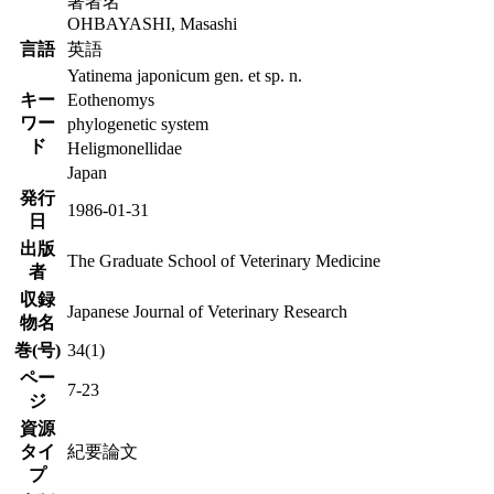
著者名
OHBAYASHI, Masashi
言語
英語
Yatinema japonicum gen. et sp. n.
キー
Eothenomys
ワー
phylogenetic system
ド
Heligmonellidae
Japan
発行
1986-01-31
日
出版
The Graduate School of Veterinary Medicine
者
収録
Japanese Journal of Veterinary Research
物名
巻(号)
34(1)
ペー
7-23
ジ
資源
タイ
紀要論文
プ