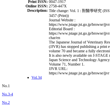
Print ISSN:
0047-1917
Online ISSN:
2758-447X
Description:
Title change: Vol. 1 : 獸醫學研究 (ISS
3457 (Print))
Journal Website :
https://www.jstage.jst.go.jp/browse/jjvr
Editorial Board :
https://www.jstage.jst.go.jp/browse/jjvr
char/en
The Japanese Journal of Veterinary Re
(JJVR) has stopped publishing a print e
volume 70 and became a fully electroni
It is also newly available on J-STAGE 
Japan Science and Technology Agency
Volume 71, Number 1.
JJVR URL:
https://www.jstage.jst.go.jp/browse/jjvr
Vol.34
No.1
No.3-4
No.2