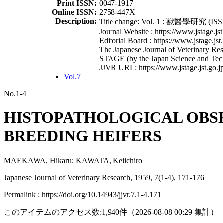
Print ISSN:
0047-1917
Online ISSN:
2758-447X
Description:
Title change: Vol. 1 : 獸醫學研究 (ISSN
Journal Website : https://www.jstage.jst
Editorial Board : https://www.jstage.jst
The Japanese Journal of Veterinary Rese
STAGE (by the Japan Science and Tec
JJVR URL: https://www.jstage.jst.go.jp
Vol.7
No.1-4
HISTOPATHOLOGICAL OBSE
BREEDING HEIFERS
MAEKAWA, Hikaru; KAWATA, Keiichiro
Japanese Journal of Veterinary Research, 1959, 7(1-4), 171-176
Permalink : https://doi.org/10.14943/jjvr.7.1-4.171
このアイテムのアクセス数:
1,940
件
（
2026-08-08
00:29 集計
）