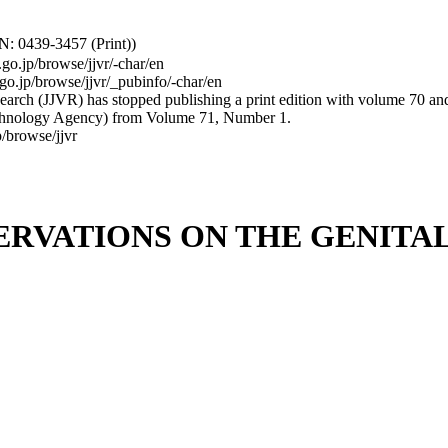
: 0439-3457 (Print))
.go.jp/browse/jjvr/-char/en
.go.jp/browse/jjvr/_pubinfo/-char/en
arch (JJVR) has stopped publishing a print edition with volume 70 and b
hnology Agency) from Volume 71, Number 1.
/browse/jjvr
RVATIONS ON THE GENITAL