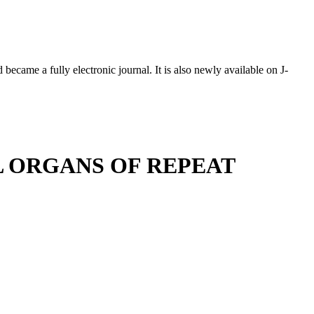
ecame a fully electronic journal. It is also newly available on J-
 ORGANS OF REPEAT