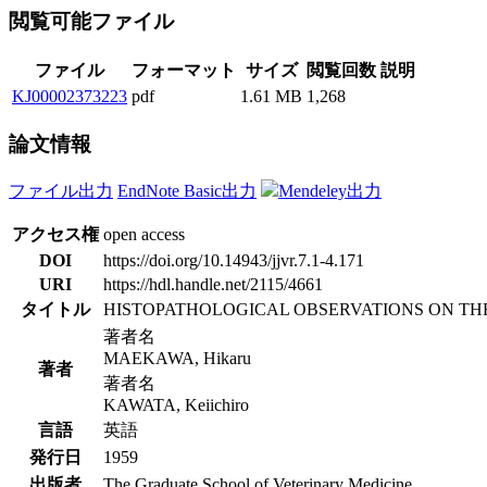
閲覧可能ファイル
ファイル
フォーマット
サイズ
閲覧回数
説明
KJ00002373223
pdf
1.61 MB
1,268
論文情報
ファイル出力
EndNote Basic出力
Mendeley出力
アクセス権
open access
DOI
https://doi.org/10.14943/jjvr.7.1-4.171
URI
https://hdl.handle.net/2115/4661
タイトル
HISTOPATHOLOGICAL OBSERVATIONS ON THE
著者名
MAEKAWA, Hikaru
著者
著者名
KAWATA, Keiichiro
言語
英語
発行日
1959
出版者
The Graduate School of Veterinary Medicine