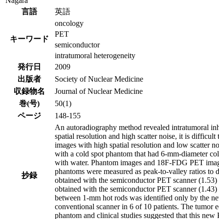
Nagara
言語
英語
oncology
PET
キーワード
semiconductor
intratumoral heterogeneity
発行日
2009
出版者
Society of Nuclear Medicine
収録物名
Journal of Nuclear Medicine
巻(号)
50(1)
ページ
148-155
An autoradiography method revealed intratumoral inh
spatial resolution and high scatter noise, it is diff
images with high spatial resolution and low scatter
with a cold spot phantom that had 6-mm-diameter col
with water. Phantom images and 18F-FDG PET images
phantoms were measured as peak-to-valley ratios to d
抄録
obtained with the semiconductor PET scanner (1.53) 
obtained with the semiconductor PET scanner (1.43) w
between 1-mm hot rods was identified only by the ne
conventional scanner in 6 of 10 patients. The tumor
phantom and clinical studies suggested that this new P