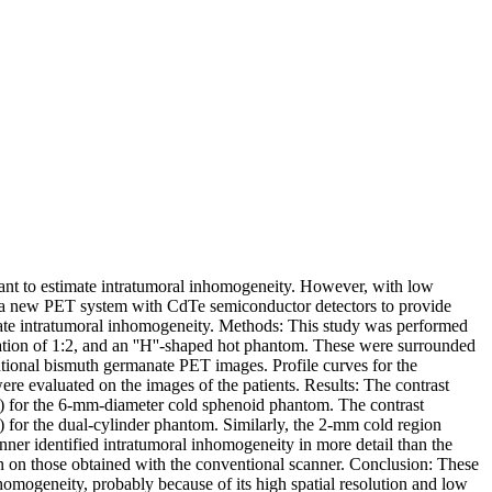
ant to estimate intratumoral inhomogeneity. However, with low
loped a new PET system with CdTe semiconductor detectors to provide
uate intratumoral inhomogeneity. Methods: This study was performed
tion of 1:2, and an ''H''-shaped hot phantom. These were surrounded
onal bismuth germanate PET images. Profile curves for the
re evaluated on the images of the patients. Results: The contrast
0) for the 6-mm-diameter cold sphenoid phantom. The contrast
 for the dual-cylinder phantom. Similarly, the 2-mm cold region
er identified intratumoral inhomogeneity in more detail than the
n on those obtained with the conventional scanner. Conclusion: These
nhomogeneity, probably because of its high spatial resolution and low