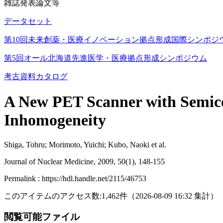
雑誌発表論文等
データセット
第10回未来創薬・医療イノベーション拠点形成国際シンポジ
第5回オール北海道先進医学・医療拠点形成シンポジウム
考古資料カタログ
A New PET Scanner with Semicon
Inhomogeneity
Shiga, Tohru; Morimoto, Yuichi; Kubo, Naoki et al.
Journal of Nuclear Medicine, 2009, 50(1), 148-155
Permalink : https://hdl.handle.net/2115/46753
このアイテムのアクセス数:
1,462
件
（
2026-08-09
16:32 集計
）
閲覧可能ファイル