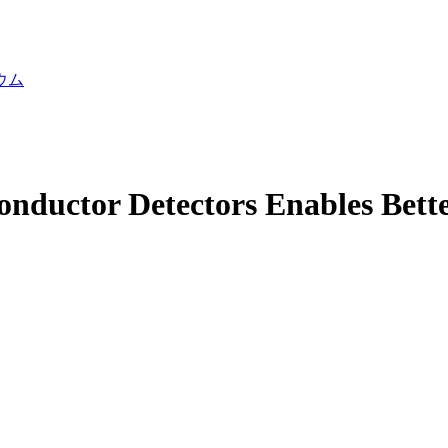
ウム
ductor Detectors Enables Better