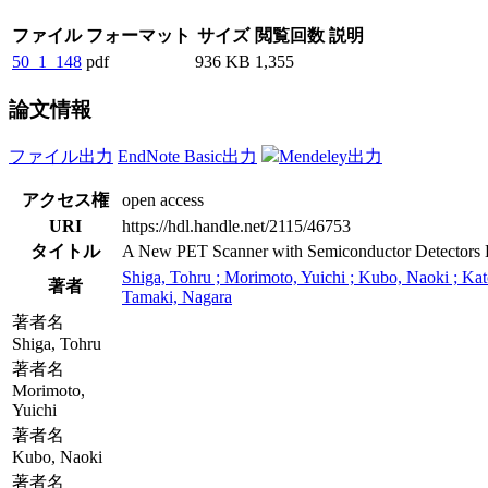
ファイル
フォーマット
サイズ
閲覧回数
説明
50_1_148
pdf
936 KB
1,355
論文情報
ファイル出力
EndNote Basic出力
Mendeley出力
アクセス権
open access
URI
https://hdl.handle.net/2115/46753
タイトル
A New PET Scanner with Semiconductor Detectors Ena
Shiga, Tohru ; Morimoto, Yuichi ; Kubo, Naoki ; Kato
著者
Tamaki, Nagara
著者名
Shiga, Tohru
著者名
Morimoto,
Yuichi
著者名
Kubo, Naoki
著者名