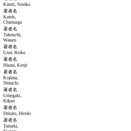
Katoh, Noriko
著者名
Katoh,
Chietsugu
著者名
Takeuchi,
Wataru
著者名
Usui, Reiko
著者名
Hirata, Kenji
著者名
Kojima,
Shinichi
著者名
Umegaki,
Kikuo
著者名
Shirato, Hiroki
著者名
Tamaki,