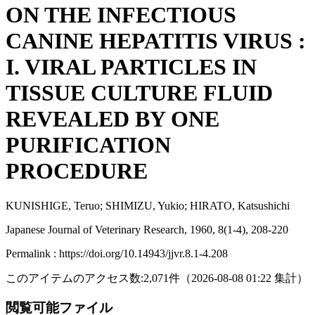
ON THE INFECTIOUS
CANINE HEPATITIS VIRUS :
I. VIRAL PARTICLES IN
TISSUE CULTURE FLUID
REVEALED BY ONE
PURIFICATION
PROCEDURE
KUNISHIGE, Teruo; SHIMIZU, Yukio; HIRATO, Katsushichi
Japanese Journal of Veterinary Research, 1960, 8(1-4), 208-220
Permalink : https://doi.org/10.14943/jjvr.8.1-4.208
このアイテムのアクセス数:
2,071
件
（
2026-08-08
01:22 集計
）
閲覧可能ファイル