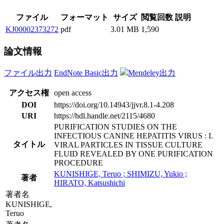
ファイル
フォーマット
サイズ
閲覧回数
説明
KJ00002373272
pdf
3.01 MB
1,590
論文情報
ファイル出力
EndNote Basic出力
Mendeley出力
アクセス権
open access
DOI
https://doi.org/10.14943/jjvr.8.1-4.208
URI
https://hdl.handle.net/2115/4680
PURIFICATION STUDIES ON THE
INFECTIOUS CANINE HEPATITIS VIRUS : I.
タイトル
VIRAL PARTICLES IN TISSUE CULTURE
FLUID REVEALED BY ONE PURIFICATION
PROCEDURE
KUNISHIGE, Teruo ; SHIMIZU, Yukio ;
著者
HIRATO, Katsushichi
著者名
KUNISHIGE,
Teruo