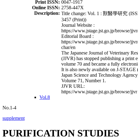
Print ISSN:
0047-1917
Online ISSN:
2758-447X
Description:
Title change: Vol. 1 : 獸醫學研究 (ISS
3457 (Print))
Journal Website :
https://www.jstage.jst.go.jp/browse/jjvr
Editorial Board :
https://www.jstage.jst.go.jp/browse/jjvr
char/en
The Japanese Journal of Veterinary Re
(JJVR) has stopped publishing a print e
volume 70 and became a fully electroni
It is also newly available on J-STAGE 
Japan Science and Technology Agency
Volume 71, Number 1.
JJVR URL:
https://www.jstage.jst.go.jp/browse/jjvr
Vol.8
No.1-4
supplement
PURIFICATION STUDIES