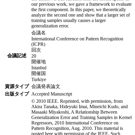
our previous work, we gave a framework to evaluate
the first component. In this paper, we theoretically
analyze the second one and show that a larger set of
training samples usually causes a larger
generalization error.
会議名
International Conference on Pattern Recognition
(ICPR)
回次
会議記述
20
開催地
Istanbul
開催国
Turkiye
資源タイプ
会議発表論文
出版タイプ
Accepted Manuscript
© 2010 IEEE. Reprinted, with permission, from
Akira Tanaka, Hideyuki Imai, Mineichi Kudo, and
Masaaki Miyakoshi, A Relationship Between
Generalization Error and Training Samples in Kernel
Regressors, 2010 International Conference on
Pattern Recognition, Aug. 2010. This material is
posted here with permission of the IEEE. Such