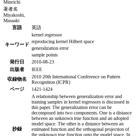
Mineichi
著者名
Miyakoshi,
Masaaki
言語
英語
kernel regressor
reproducing kernel Hilbert space
キーワード
generalization error
sample points
発行日
2010-08-23
出版者
IEEE
2010 20th International Conference on Pattern
収録物名
Recognition (ICPR)
ページ
1421-1424
A relationship between generalization error and
training samples in kernel regressors is discussed in
this paper. The generalization error can be
decomposed into two components. One is a distance
between an unknown true function and an adopted
model space. The other is a distance between an
抄録
estimated function and the orthogonal projection of
the unknown true function onto the model space. In