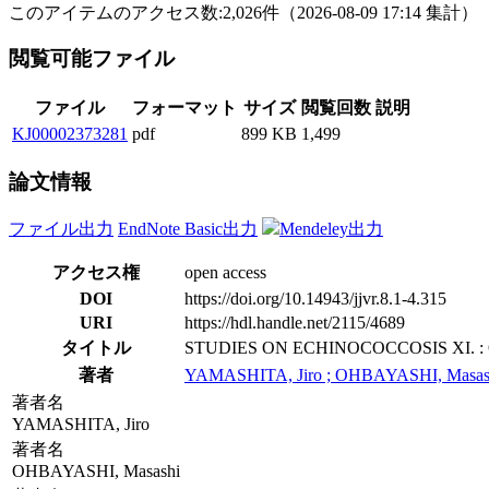
このアイテムのアクセス数:
2,026
件
（
2026-08-09
17:14 集計
）
閲覧可能ファイル
ファイル
フォーマット
サイズ
閲覧回数
説明
KJ00002373281
pdf
899 KB
1,499
論文情報
ファイル出力
EndNote Basic出力
Mendeley出力
アクセス権
open access
DOI
https://doi.org/10.14943/jjvr.8.1-4.315
URI
https://hdl.handle.net/2115/4689
タイトル
STUDIES ON ECHINOCOCCOSIS XI.
著者
YAMASHITA, Jiro ; OHBAYASHI, Masas
著者名
YAMASHITA, Jiro
著者名
OHBAYASHI, Masashi