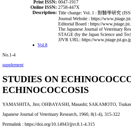
Print ISSN:
0047-1917
Online ISSN:
2758-447X
Description:
Title change: Vol. 1 : 獸醫學研究 (ISSN
Journal Website : https://www.jstage.jst
Editorial Board : https://www.jstage.jst
The Japanese Journal of Veterinary Rese
STAGE (by the Japan Science and Tec
JJVR URL: https://www.jstage.jst.go.jp
Vol.8
No.1-4
supplement
STUDIES ON ECHINOCOCCOS
ECHINOCOCCOSIS
YAMASHITA, Jiro; OHBAYASHI, Masashi; SAKAMOTO, Tsukas
Japanese Journal of Veterinary Research, 1960, 8(1-4), 315-322
Permalink : https://doi.org/10.14943/jjvr.8.1-4.315