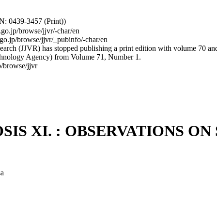
: 0439-3457 (Print))
.go.jp/browse/jjvr/-char/en
.go.jp/browse/jjvr/_pubinfo/-char/en
arch (JJVR) has stopped publishing a print edition with volume 70 and b
hnology Agency) from Volume 71, Number 1.
/browse/jjvr
IS XI. : OBSERVATIONS O
a