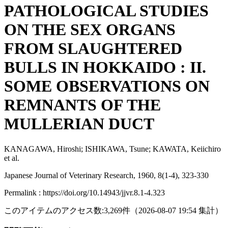
PATHOLOGICAL STUDIES
ON THE SEX ORGANS
FROM SLAUGHTERED
BULLS IN HOKKAIDO : II.
SOME OBSERVATIONS ON
REMNANTS OF THE
MULLERIAN DUCT
KANAGAWA, Hiroshi; ISHIKAWA, Tsune; KAWATA, Keiichiro
et al.
Japanese Journal of Veterinary Research, 1960, 8(1-4), 323-330
Permalink : https://doi.org/10.14943/jjvr.8.1-4.323
このアイテムのアクセス数:
3,269
件
（
2026-08-07
19:54 集計
）