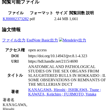
閲覧可能ファイル
ファイル
フォーマット
サイズ
閲覧回数
説明
KJ00002373282
pdf
2.44 MB
1,661
論文情報
ファイル出力
EndNote Basic出力
Mendeley出力
アクセス権
open access
DOI
https://doi.org/10.14943/jjvr.8.1-4.323
URI
https://hdl.handle.net/2115/4690
ANATOMICAL AND PATHOLOGICAL
STUDIES ON THE SEX ORGANS FROM
タイトル
SLAUGHTERED BULLS IN HOKKAIDO : II.
SOME OBSERVATIONS ON REMNANTS OF
THE MULLERIAN DUCT
KANAGAWA, Hiroshi ; ISHIKAWA, Tsune ;
著者
KAWATA, Keiichiro ; FUJIMOTO, Yutaka
著者名
KANAGAWA,
Hiroshi