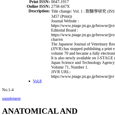
Print ISSN:
0047-1917
Online ISSN:
2758-447X
Description:
Title change: Vol. 1 : 獸醫學研究 (ISS
3457 (Print))
Journal Website :
https://www.jstage.jst.go.jp/browse/jjvr
Editorial Board :
https://www.jstage.jst.go.jp/browse/jjvr
char/en
The Japanese Journal of Veterinary Re
(JJVR) has stopped publishing a print e
volume 70 and became a fully electroni
It is also newly available on J-STAGE 
Japan Science and Technology Agency
Volume 71, Number 1.
JJVR URL:
https://www.jstage.jst.go.jp/browse/jjvr
Vol.8
No.1-4
supplement
ANATOMICAL AND