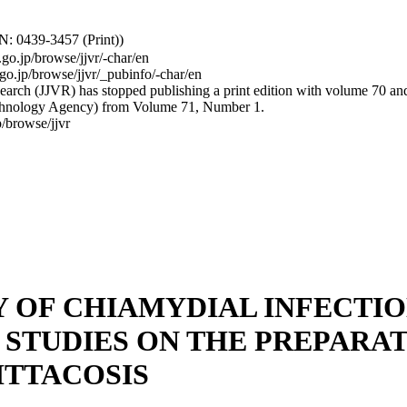
: 0439-3457 (Print))
.go.jp/browse/jjvr/-char/en
.go.jp/browse/jjvr/_pubinfo/-char/en
arch (JJVR) has stopped publishing a print edition with volume 70 and b
hnology Agency) from Volume 71, Number 1.
/browse/jjvr
 OF CHIAMYDIAL INFECTIO
 STUDIES ON THE PREPARA
ITTACOSIS