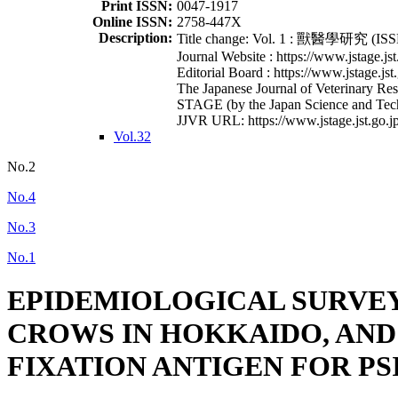
Print ISSN:
0047-1917
Online ISSN:
2758-447X
Description:
Title change: Vol. 1 : 獸醫學研究 (ISSN
Journal Website : https://www.jstage.jst
Editorial Board : https://www.jstage.jst
The Japanese Journal of Veterinary Rese
STAGE (by the Japan Science and Tec
JJVR URL: https://www.jstage.jst.go.jp
Vol.32
No.2
No.4
No.3
No.1
EPIDEMIOLOGICAL SURVEY
CROWS IN HOKKAIDO, AND
FIXATION ANTIGEN FOR PS