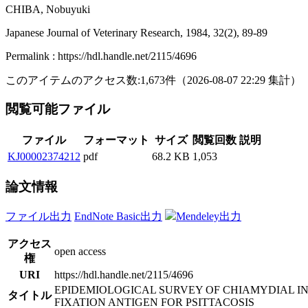
CHIBA, Nobuyuki
Japanese Journal of Veterinary Research, 1984, 32(2), 89-89
Permalink : https://hdl.handle.net/2115/4696
このアイテムのアクセス数:
1,673
件
（
2026-08-07
22:29 集計
）
閲覧可能ファイル
ファイル
フォーマット
サイズ
閲覧回数
説明
KJ00002374212
pdf
68.2 KB
1,053
論文情報
ファイル出力
EndNote Basic出力
Mendeley出力
アクセス
open access
権
URI
https://hdl.handle.net/2115/4696
EPIDEMIOLOGICAL SURVEY OF CHIAMYDIAL IN
タイトル
FIXATION ANTIGEN FOR PSITTACOSIS