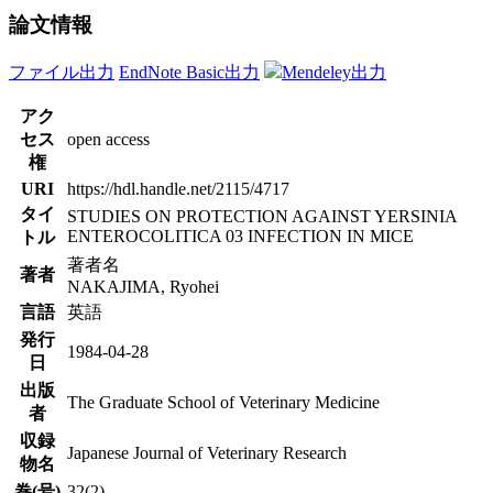
論文情報
ファイル出力
EndNote Basic出力
Mendeley出力
アク
セス
open access
権
URI
https://hdl.handle.net/2115/4717
タイ
STUDIES ON PROTECTION AGAINST YERSINIA
ENTEROCOLITICA 03 INFECTION IN MICE
トル
著者名
著者
NAKAJIMA, Ryohei
言語
英語
発行
1984-04-28
日
出版
The Graduate School of Veterinary Medicine
者
収録
Japanese Journal of Veterinary Research
物名
巻(号)
32(2)