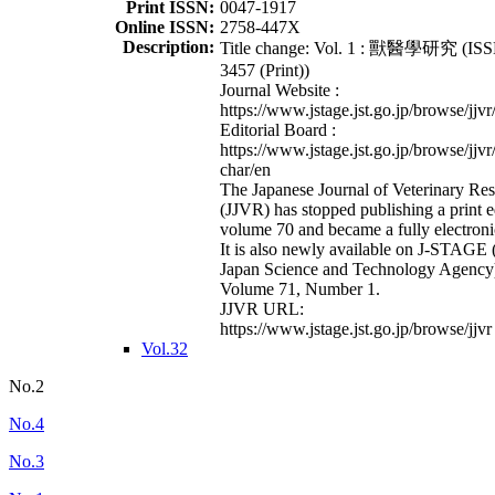
Print ISSN:
0047-1917
Online ISSN:
2758-447X
Description:
Title change: Vol. 1 : 獸醫學研究 (ISS
3457 (Print))
Journal Website :
https://www.jstage.jst.go.jp/browse/jjvr
Editorial Board :
https://www.jstage.jst.go.jp/browse/jjvr
char/en
The Japanese Journal of Veterinary Re
(JJVR) has stopped publishing a print e
volume 70 and became a fully electroni
It is also newly available on J-STAGE 
Japan Science and Technology Agency
Volume 71, Number 1.
JJVR URL:
https://www.jstage.jst.go.jp/browse/jjvr
Vol.32
No.2
No.4
No.3