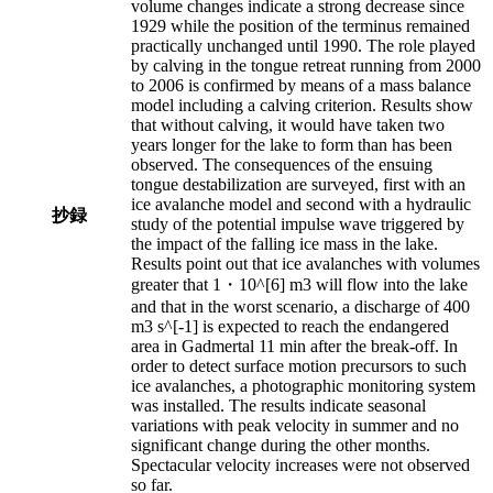
volume changes indicate a strong decrease since
1929 while the position of the terminus remained
practically unchanged until 1990. The role played
by calving in the tongue retreat running from 2000
to 2006 is confirmed by means of a mass balance
model including a calving criterion. Results show
that without calving, it would have taken two
years longer for the lake to form than has been
observed. The consequences of the ensuing
tongue destabilization are surveyed, first with an
ice avalanche model and second with a hydraulic
抄録
study of the potential impulse wave triggered by
the impact of the falling ice mass in the lake.
Results point out that ice avalanches with volumes
greater that 1・10^[6] m3 will flow into the lake
and that in the worst scenario, a discharge of 400
m3 s^[-1] is expected to reach the endangered
area in Gadmertal 11 min after the break-off. In
order to detect surface motion precursors to such
ice avalanches, a photographic monitoring system
was installed. The results indicate seasonal
variations with peak velocity in summer and no
significant change during the other months.
Spectacular velocity increases were not observed
so far.