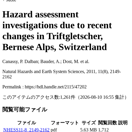
Hazard assessment
investigations due to recent
changes in Triftgletscher,
Bernese Alps, Switzerland
Canassy, P. Dalban; Bauder, A.; Dost, M. et al.
Natural Hazards and Earth System Sciences, 2011, 11(8), 2149-
2162
Permalink : https://hdl.handle.net/2115/47202
このアイテムのアクセス数:
1,261
件
（
2026-08-10
16:55 集計
）
閲覧可能ファイル
ファイル
フォーマット
サイズ
閲覧回数
説明
NHESS11-8_2149-2162
pdf
5.63 MB
1,712