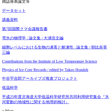
雑誌発表論文等
データセット
講義資料
第7回国際クマ会議報告書
雪氷の物理学 : 論文集 / 大浦浩文編
細胞レベルにおける生物の凍害と耐凍性 : 論文集 / 朝比奈英
三編
Contributions from the Institute of Low Temperature Science
Physics of Ice Core Records / edited by Takeo Hondoh
中谷宇吉郎アーカイブズ推進プロジェクト
低温科学
平成25年度北海道大学低温科学研究所共同利用研究集会『氷
河変動の地域性に関する地理的検討』
+ More