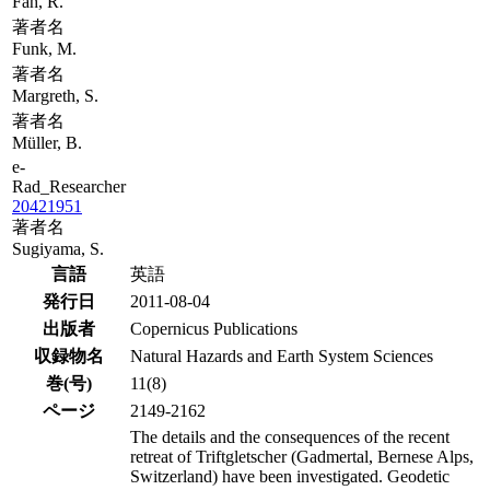
Fäh, R.
著者名
Funk, M.
著者名
Margreth, S.
著者名
Müller, B.
e-
Rad_Researcher
20421951
著者名
Sugiyama, S.
言語
英語
発行日
2011-08-04
出版者
Copernicus Publications
収録物名
Natural Hazards and Earth System Sciences
巻(号)
11(8)
ページ
2149-2162
The details and the consequences of the recent
retreat of Triftgletscher (Gadmertal, Bernese Alps,
Switzerland) have been investigated. Geodetic