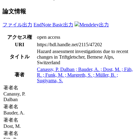
論文情報
ファイル出力
EndNote Basic出力
Mendeley出力
アクセス権
open access
URI
https://hdl.handle.net/2115/47202
Hazard assessment investigations due to recent
タイトル
changes in Triftgletscher, Bernese Alps,
Switzerland
Canassy, P. Dalban ; Bauder, A. ; Dost, M. ; Fäh,
著者
R. ; Funk, M. ; Margreth, S. ; Müller, B. ;
Sugiyama, S.
著者名
Canassy, P.
Dalban
著者名
Bauder, A.
著者名
Dost, M.
著者名