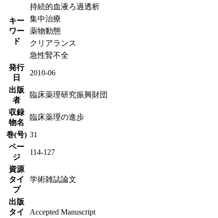
持続的血液ろ過透析
集中治療
キー
ワー
薬物動態
ド
クリアランス
急性腎不全
発行
2010-06
日
出版
臨床薬理研究振興財団
者
収録
臨床薬理の進歩
物名
巻(号)
31
ペー
114-127
ジ
資源
タイ
学術雑誌論文
プ
出版
タイ
Accepted Manuscript