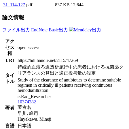
31_114-127
pdf
837 KB
12,644
論文情報
ファイル出力
EndNote Basic出力
Mendeley出力
アク
セス
open access
権
URI
https://hdl.handle.net/2115/47269
持続的血液ろ過透析施行中の患者における抗菌薬ク
リアランスの算出と適正投与量の設定
タイ
Study of the clearance of antibiotics to determine suitable
トル
regimen in critically ill patients receiving continuous
hemodiafiltration
e-Rad_Researcher
10374282
著者名
著者
早川, 峰司
Hayakawa, Mineji
言語
日本語