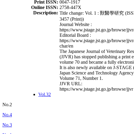
Print ISSN:
0047-1917
Online ISSN:
2758-447X
Description:
Title change: Vol. 1 : 獸醫學研究 (ISS
3457 (Print))
Journal Website :
https://www.jstage.jst.go.jp/browse/jjvr
Editorial Board :
https://www.jstage.jst.go.jp/browse/jjvr
char/en
The Japanese Journal of Veterinary Re
(JJVR) has stopped publishing a print e
volume 70 and became a fully electroni
It is also newly available on J-STAGE 
Japan Science and Technology Agency
Volume 71, Number 1.
JJVR URL:
https://www.jstage.jst.go.jp/browse/jjvr
Vol.32
No.2
No.4
No.3