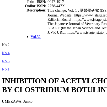
Print ISSN:
0047-1917
Online ISSN:
2758-447X
Description:
Title change: Vol. 1 : 獸醫學研究 (ISSN
Journal Website : https://www.jstage.jst
Editorial Board : https://www.jstage.jst
The Japanese Journal of Veterinary Rese
STAGE (by the Japan Science and Tec
JJVR URL: https://www.jstage.jst.go.jp
Vol.32
No.2
No.4
No.3
No.1
INHIBITION OF ACETYLCH
BY CLOSTRIDIUM BOTULIN
UMEZAWA, Junko