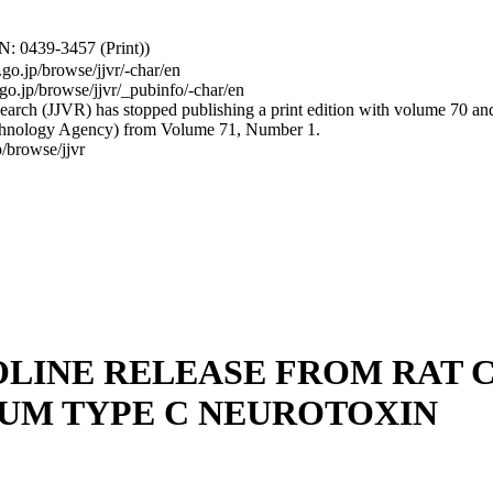
: 0439-3457 (Print))
.go.jp/browse/jjvr/-char/en
.go.jp/browse/jjvr/_pubinfo/-char/en
arch (JJVR) has stopped publishing a print edition with volume 70 and b
hnology Agency) from Volume 71, Number 1.
/browse/jjvr
OLINE RELEASE FROM RAT
UM TYPE C NEUROTOXIN