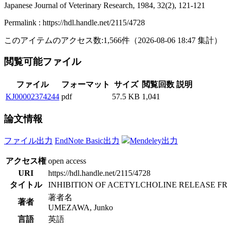
Japanese Journal of Veterinary Research, 1984, 32(2), 121-121
Permalink : https://hdl.handle.net/2115/4728
このアイテムのアクセス数:
1,566
件
（
2026-08-06
18:47 集計
）
閲覧可能ファイル
ファイル
フォーマット
サイズ
閲覧回数
説明
KJ00002374244
pdf
57.5 KB
1,041
論文情報
ファイル出力
EndNote Basic出力
Mendeley出力
アクセス権
open access
URI
https://hdl.handle.net/2115/4728
タイトル
INHIBITION OF ACETYLCHOLINE RELEASE 
著者名
著者
UMEZAWA, Junko
言語
英語