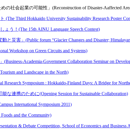
onstruction of Disaster-Aaffected Areas and Hu
do University Sustainability Research Poster Cont
15th AINU Language Speech Contest)
“Glacier Changes and Disaster; Himalayan perspect
p on Green Circuits and Systems)
-Government Collaboration Seminar on Developments o
d Landscape in the North)
ymposium : Hokkaido-Finland Days: A Bridge for Northern
ening Session for Sustainable Collaboration)
ternational Symposium 2011)
Foods and the Community)
te Competition, School of Economics and Business Admi