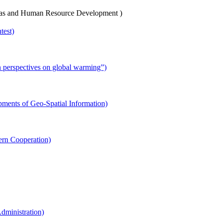
man Resource Development )
est)
ives on global warming”)
f Geo-Spatial Information)
 Cooperation)
nistration)