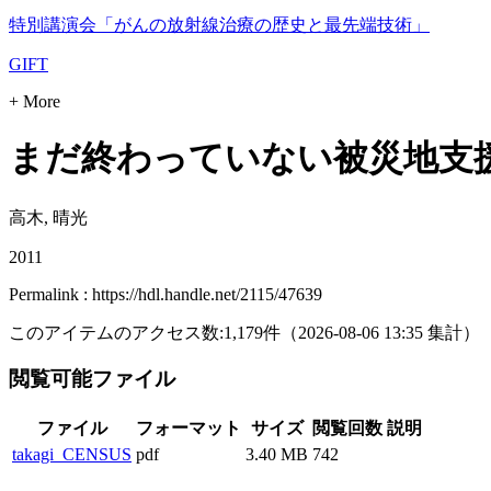
特別講演会「がんの放射線治療の歴史と最先端技術」
GIFT
+ More
まだ終わっていない被災地支援 
高木, 晴光
2011
Permalink : https://hdl.handle.net/2115/47639
このアイテムのアクセス数:
1,179
件
（
2026-08-06
13:35 集計
）
閲覧可能ファイル
ファイル
フォーマット
サイズ
閲覧回数
説明
takagi_CENSUS
pdf
3.40 MB
742