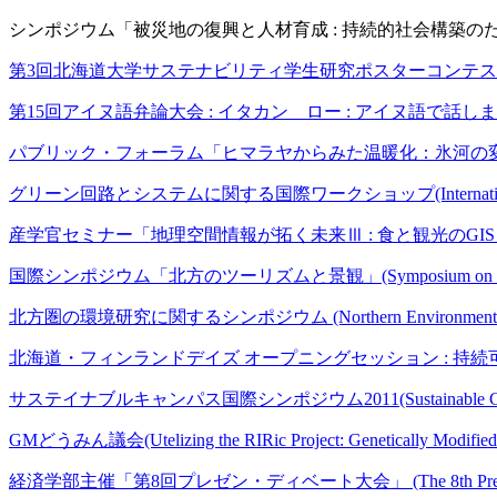
シンポジウム「被災地の復興と人材育成 : 持続的社会構築のための社会起業の可能性」(Rec
第3回北海道大学サステナビリティ学生研究ポスターコンテスト (The Third Hokkai
第15回アイヌ語弁論大会 : イタカン ロー : アイヌ語で話しましょう！(The 
パブリック・フォーラム「ヒマラヤからみた温暖化：氷河の変動と災害」(Public forum 
グリーン回路とシステムに関する国際ワークショップ(International Worksho
産学官セミナー「地理空間情報が拓く未来Ⅲ : 食と観光のGIS」(Business-Academia
国際シンポジウム「北方のツーリズムと景観」(Symposium on Tourism an
北方圏の環境研究に関するシンポジウム (Northern Environmental Research S
北海道・フィンランドデイズ オープニングセッション : 持続可能な連携のために(Op
サステイナブルキャンパス国際シンポジウム2011(Sustainable Campus In
GMどうみん議会(Utelizing the RIRic Project: Genetically Modified 
経済学部主催「第8回プレゼン・ディベート大会」 (The 8th Presentation & Deba