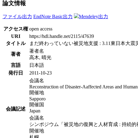
論文情報
ファイル出力
EndNote Basic出力
Mendeley出力
アクセス権
open access
URI
https://hdl.handle.net/2115/47639
タイトル
まだ終わっていない被災地支援 : 3.11東日本大
著者名
著者
高木, 晴光
言語
日本語
発行日
2011-10-23
会議名
Reconstruction of Disaster-Aaffected Areas and Human 
開催地
Sapporo
開催国
会議記述
Japan
会議名
シンポジウム「被災地の復興と人材育成 : 持続
開催地
札幌