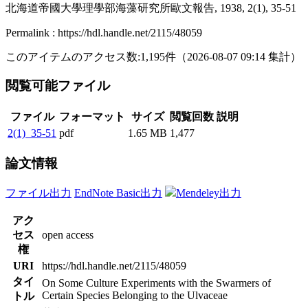
北海道帝國大學理學部海藻研究所歐文報告, 1938, 2(1), 35-51
Permalink : https://hdl.handle.net/2115/48059
このアイテムのアクセス数:
1,195
件
（
2026-08-07
09:14 集計
）
閲覧可能ファイル
ファイル
フォーマット
サイズ
閲覧回数
説明
2(1)_35-51
pdf
1.65 MB
1,477
論文情報
ファイル出力
EndNote Basic出力
Mendeley出力
アク
セス
open access
権
URI
https://hdl.handle.net/2115/48059
タイ
On Some Culture Experiments with the Swarmers of
Certain Species Belonging to the Ulvaceae
トル