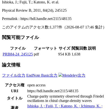
Ishioka, J.; Fujii, T.; Katono, K. et al.
Physical Review B, 2011, 84(24), 245125
Permalink : https://hdl.handle.net/2115/48135
このアイテムのアクセス数:
1,377
件
（
2026-08-07
17:46 集計
）
閲覧可能ファイル
ファイル
フォーマット
サイズ
閲覧回数
説明
PRB84-24_245125
pdf
954 KB
1,638
論文情報
ファイル出力
EndNote Basic出力
Mendeley出力
アクセス権
open access
URI
https://hdl.handle.net/2115/48135
Charge-parity symmetry observed through Friedel
タイトル
oscillations in chiral charge-density waves
Ishioka, J. ; Fujii, T. ; Katono, K. ; Ichimura, K. ;
著者