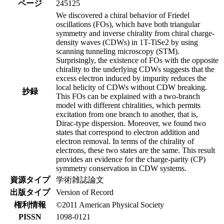
ページ
245125
We discovered a chiral behavior of Friedel
oscillations (FOs), which have both triangular
symmetry and inverse chirality from chiral charge-
density waves (CDWs) in 1T-TiSe2 by using
scanning tunneling microscopy (STM).
Surprisingly, the existence of FOs with the opposite
chirality to the underlying CDWs suggests that the
excess electron induced by impurity reduces the
local helicity of CDWs without CDW breaking.
抄録
This FOs can be explained with a two-branch
model with different chiralities, which permits
excitation from one branch to another, that is,
Dirac-type dispersion. Moreover, we found two
states that correspond to electron addition and
electron removal. In terms of the chirality of
electrons, these two states are the same. This result
provides an evidence for the charge-parity (CP)
symmetry conservation in CDW systems.
資源タイプ
学術雑誌論文
出版タイプ
Version of Record
権利情報
©2011 American Physical Society
PISSN
1098-0121