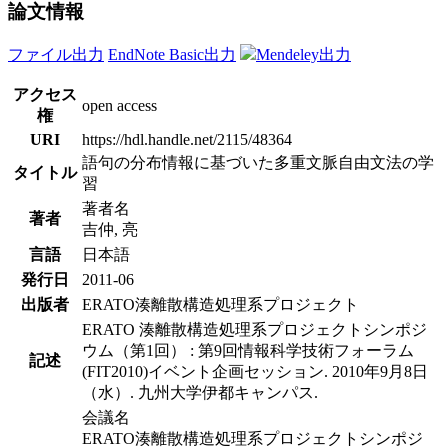
論文情報
ファイル出力
EndNote Basic出力
Mendeley出力
アクセス
open access
権
URI
https://hdl.handle.net/2115/48364
語句の分布情報に基づいた多重文脈自由文法の学
タイトル
習
著者名
著者
吉仲, 亮
言語
日本語
発行日
2011-06
出版者
ERATO湊離散構造処理系プロジェクト
ERATO 湊離散構造処理系プロジェクトシンポジ
ウム（第1回） : 第9回情報科学技術フォーラム
記述
(FIT2010)イベント企画セッション. 2010年9月8日
（水）. 九州大学伊都キャンパス.
会議名
ERATO湊離散構造処理系プロジェクトシンポジ