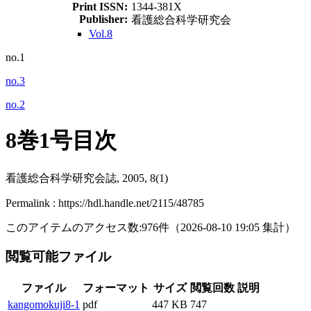
Print ISSN:
1344-381X
Publisher:
看護総合科学研究会
Vol.8
no.1
no.3
no.2
8巻1号目次
看護総合科学研究会誌, 2005, 8(1)
Permalink : https://hdl.handle.net/2115/48785
このアイテムのアクセス数:
976
件
（
2026-08-10
19:05 集計
）
閲覧可能ファイル
ファイル
フォーマット
サイズ
閲覧回数
説明
kangomokuji8-1
pdf
447 KB
747