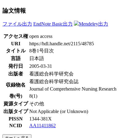
論文情報
ファイル出力
EndNote Basic出力
Mendeley出力
アクセス権
open access
URI
https://hdl.handle.net/2115/48785
タイトル
8巻1号目次
言語
日本語
発行日
2005-03-31
出版者
看護総合科学研究会
看護総合科学研究会誌
収録物名
Journal of Comprehensive Nursing Research
巻(号)
8(1)
資源タイプ
その他
出版タイプ
Not Applicable (or Unknown)
PISSN
1344-381X
NCID
AA11411862
ホームへ戻る