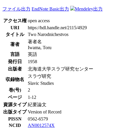
ファイル出力
EndNote Basic出力
Mendeley出力
アクセス権
open access
URI
https://hdl.handle.net/2115/4929
タイトル
Two Narodnichestvos
著者名
著者
Iwama, Toru
言語
英語
発行日
1958
出版者
北海道大学スラブ研究センター
スラヴ研究
収録物名
Slavic Studies
巻(号)
2
ページ
1-12
資源タイプ
紀要論文
出版タイプ
Version of Record
PISSN
0562-6579
NCID
AN0012574X