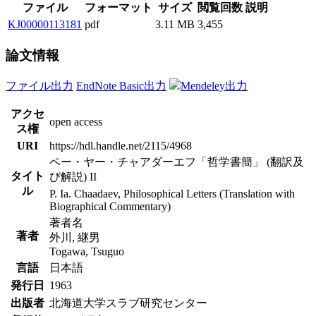
ファイル
フォーマット
サイズ
閲覧回数
説明
KJ00000113181
pdf
3.11 MB
3,455
論文情報
ファイル出力
EndNote Basic出力
Mendeley出力
アクセ
open access
ス権
URI
https://hdl.handle.net/2115/4968
ペー・ヤー・チャアダーエフ「哲学書簡」 (翻訳及
タイト
び解説) II
ル
P. Ia. Chaadaev, Philosophical Letters (Translation with
Biographical Commentary)
著者名
著者
外川, 継男
Togawa, Tsuguo
言語
日本語
発行日
1963
出版者
北海道大学スラブ研究センター