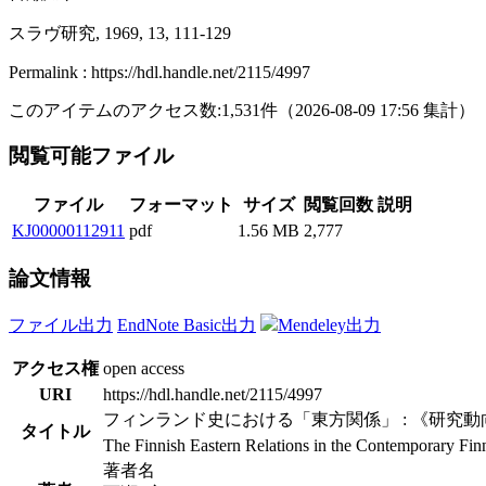
スラヴ研究, 1969, 13, 111-129
Permalink : https://hdl.handle.net/2115/4997
このアイテムのアクセス数:
1,531
件
（
2026-08-09
17:56 集計
）
閲覧可能ファイル
ファイル
フォーマット
サイズ
閲覧回数
説明
KJ00000112911
pdf
1.56 MB
2,777
論文情報
ファイル出力
EndNote Basic出力
Mendeley出力
アクセス権
open access
URI
https://hdl.handle.net/2115/4997
フィンランド史における「東方関係」 : 《研究
タイトル
The Finnish Eastern Relations in the Contemporary Finni
著者名