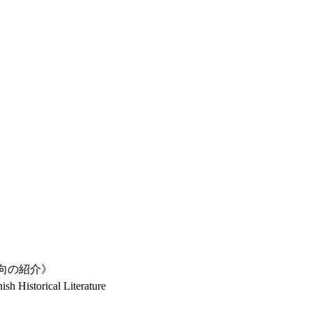
動向の紹介》
sh Historical Literature