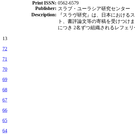
Print ISSN:
0562-6579
Publisher:
スラブ・ユーラシア研究センター
Description:
『スラヴ研究』は、日本におけるス
ト、書評論文等の寄稿を受けつけま
につき 2名ずつ組織されるレフェ
13
72
71
70
69
68
67
66
65
64