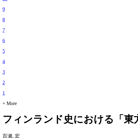
9
8
7
6
5
4
3
2
1
+ More
フィンランド史における「東方
百瀬, 宏