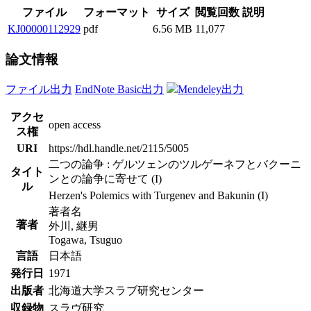
ファイル
フォーマット
サイズ
閲覧回数
説明
KJ00000112929
pdf
6.56 MB
11,077
論文情報
ファイル出力
EndNote Basic出力
Mendeley出力
アクセ
open access
ス権
URI
https://hdl.handle.net/2115/5005
二つの論争 : ゲルツェンのツルゲーネフとバクーニ
タイト
ンとの論争に寄せて (I)
ル
Herzen's Polemics with Turgenev and Bakunin (I)
著者名
著者
外川, 継男
Togawa, Tsuguo
言語
日本語
発行日
1971
出版者
北海道大学スラブ研究センター
収録物
スラヴ研究