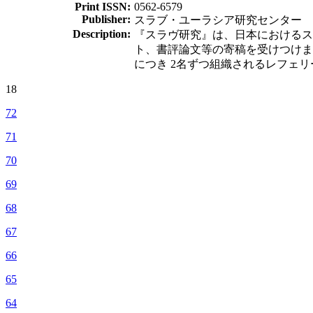
Print ISSN:
0562-6579
Publisher:
スラブ・ユーラシア研究センター
Description:
『スラヴ研究』は、日本におけるス
ト、書評論文等の寄稿を受けつけま
につき 2名ずつ組織されるレフェ
18
72
71
70
69
68
67
66
65
64