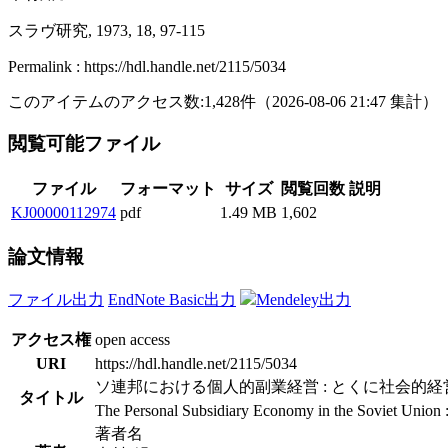
スラヴ研究, 1973, 18, 97-115
Permalink : https://hdl.handle.net/2115/5034
このアイテムのアクセス数:
1,428
件
（
2026-08-06
21:47 集計
）
閲覧可能ファイル
ファイル
フォーマット
サイズ
閲覧回数
説明
KJ00000112974
pdf
1.49 MB
1,602
論文情報
ファイル出力
EndNote Basic出力
Mendeley出力
アクセス権
open access
URI
https://hdl.handle.net/2115/5034
ソ連邦における個人的副業経営 : とくに社会的
タイトル
The Personal Subsidiary Economy in the Soviet Union : I
著者名