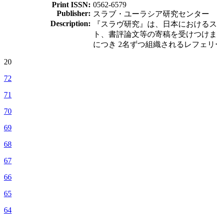
Print ISSN:
0562-6579
Publisher:
スラブ・ユーラシア研究センター
Description:
『スラヴ研究』は、日本におけるス
ト、書評論文等の寄稿を受けつけま
につき 2名ずつ組織されるレフェ
20
72
71
70
69
68
67
66
65
64