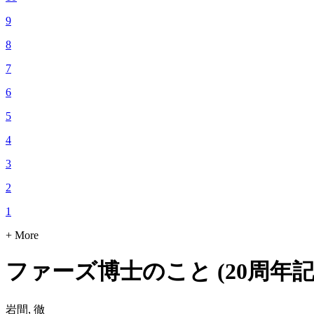
9
8
7
6
5
4
3
2
1
+ More
ファーズ博士のこと (20周年記
岩間, 徹