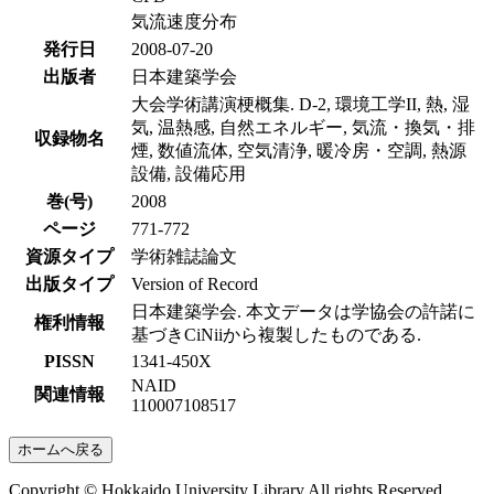
気流速度分布
発行日
2008-07-20
出版者
日本建築学会
大会学術講演梗概集. D-2, 環境工学II, 熱, 湿
気, 温熱感, 自然エネルギー, 気流・換気・排
収録物名
煙, 数値流体, 空気清浄, 暖冷房・空調, 熱源
設備, 設備応用
巻(号)
2008
ページ
771-772
資源タイプ
学術雑誌論文
出版タイプ
Version of Record
日本建築学会. 本文データは学協会の許諾に
権利情報
基づきCiNiiから複製したものである.
PISSN
1341-450X
NAID
関連情報
110007108517
ホームへ戻る
Copyright © Hokkaido University Library All rights Reserved