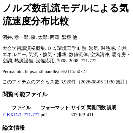
ノルズ数乱流モデルによる気
流速度分布比較
酒井, 孝一郎; 森, 太郎; 西澤, 繁毅 他
大会学術講演梗概集. D-2, 環境工学II, 熱, 湿気, 温熱感, 自然
エネルギー, 気流・換気・排煙, 数値流体, 空気清浄, 暖冷房・
空調, 熱源設備, 設備応用, 2008, 2008, 771-772
Permalink : https://hdl.handle.net/2115/50721
このアイテムのアクセス数:
3,920
件
（
2026-08-06
11:30 集計
）
閲覧可能ファイル
ファイル
フォーマット
サイズ
閲覧回数
説明
GKKD-2_771-772
pdf
303 KB
411
論文情報