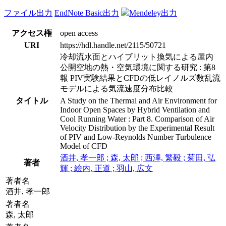
ファイル出力
EndNote Basic出力
Mendeley出力
アクセス権
open access
URI
https://hdl.handle.net/2115/50721
冷却流水面とハイブリット換気による屋内
公開空地の熱・空気環境に関する研究 : 第8
報 PIV実験結果とCFDの低レイノルズ数乱流
モデルによる気流速度分布比較
タイトル
A Study on the Thermal and Air Environment for
Indoor Open Spaces by Hybrid Ventilation and
Cool Running Water : Part 8. Comparison of Air
Velocity Distribution by the Experimental Result
of PIV and Low-Reynolds Number Turbulence
Model of CFD
酒井, 孝一郎 ; 森, 太郎 ; 西澤, 繁毅 ; 菊田, 弘
著者
輝 ; 絵内, 正道 ; 羽山, 広文
著者名
酒井, 孝一郎
著者名
森, 太郎