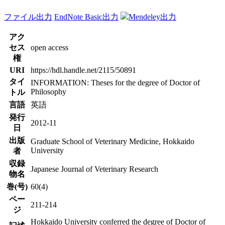
ファイル出力
EndNote Basic出力
Mendeley出力
アク
セス
open access
権
URI
https://hdl.handle.net/2115/50891
タイ
INFORMATION: Theses for the degree of Doctor of
Philosophy
トル
言語
英語
発行
2012-11
日
出版
Graduate School of Veterinary Medicine, Hokkaido
University
者
収録
Japanese Journal of Veterinary Research
物名
巻(号)
60(4)
ペー
211-214
ジ
Hokkaido University conferred the degree of Doctor of