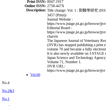
Print ISSN:
0047-1917
Online ISSN:
2758-447X
Description:
Title change: Vol. 1 : 獸醫學研究 (ISS
3457 (Print))
Journal Website :
https://www.jstage.jst.go.jp/browse/jjvr
Editorial Board :
https://www.jstage.jst.go.jp/browse/jjvr
char/en
The Japanese Journal of Veterinary Re
(JJVR) has stopped publishing a print e
volume 70 and became a fully electroni
It is also newly available on J-STAGE 
Japan Science and Technology Agency
Volume 71, Number 1.
JJVR URL:
https://www.jstage.jst.go.jp/browse/jjvr
Vol.60
No.4
No.2&3
No.1