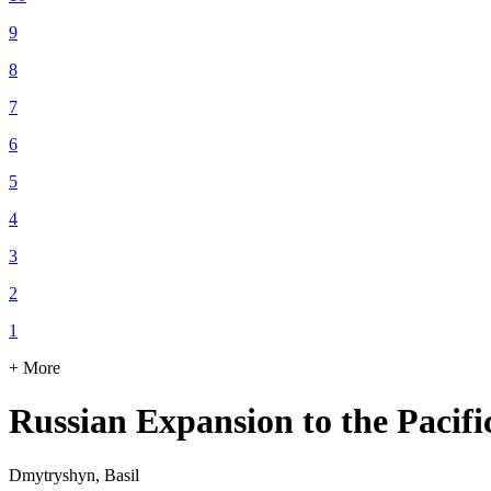
9
8
7
6
5
4
3
2
1
+ More
Russian Expansion to the Pacifi
Dmytryshyn, Basil