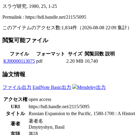
スラヴ研究, 1980, 25, 1-25
Permalink : https://hdl.handle.net/2115/5095
このアイテムのアクセス数:
1,834
件
（
2026-08-08
22:09 集計
）
閲覧可能ファイル
ファイル
フォーマット
サイズ
閲覧回数
説明
KJ00000113075
pdf
2.20 MB
10,740
論文情報
ファイル出力
EndNote Basic出力
Mendeley出力
アクセス権
open access
URI
https://hdl.handle.net/2115/5095
タイトル
Russian Expansion to the Pacific, 1580-1700 : A Histo
著者名
著者
Dmytryshyn, Basil
言語
英語