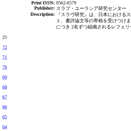
Print ISSN:
0562-6579
Publisher:
スラブ・ユーラシア研究センター
Description:
『スラヴ研究』は、日本におけるス
ト、書評論文等の寄稿を受けつけま
につき 2名ずつ組織されるレフェ
25
72
71
70
69
68
67
66
65
64