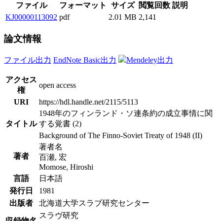
ファイル
フォーマット
サイズ
閲覧回数
説明
KJ00000113092
pdf
2.01 MB
2,141
論文情報
ファイル出力
EndNote Basic出力
Mendeley出力
アクセス
open access
権
URI
https://hdl.handle.net/2115/5113
1948年のフィンランド・ソ連条約の成立事情に関
タイトル
する覚書 (2)
Background of The Finno-Soviet Treaty of 1948 (II)
著者名
著者
百瀬, 宏
Momose, Hiroshi
言語
日本語
発行日
1981
出版者
北海道大学スラブ研究センター
スラヴ研究
収録物名