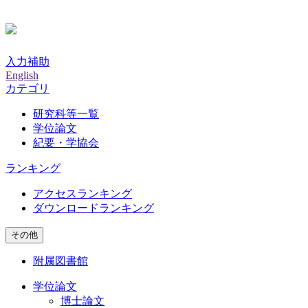
入力補助
English
カテゴリ
研究科等一覧
学位論文
紀要・学協会
ランキング
アクセスランキング
ダウンロードランキング
その他
附属図書館
学位論文
博士論文