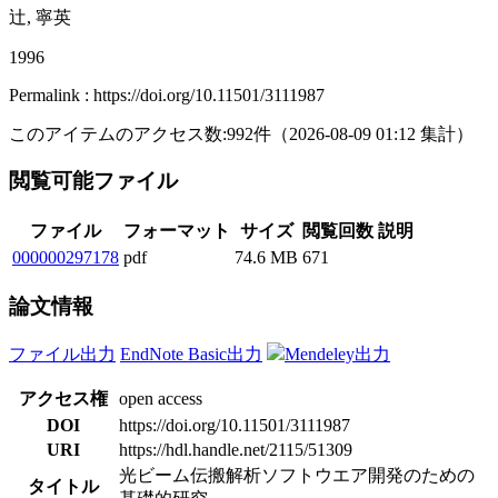
辻, 寧英
1996
Permalink : https://doi.org/10.11501/3111987
このアイテムのアクセス数:
992
件
（
2026-08-09
01:12 集計
）
閲覧可能ファイル
ファイル
フォーマット
サイズ
閲覧回数
説明
000000297178
pdf
74.6 MB
671
論文情報
ファイル出力
EndNote Basic出力
Mendeley出力
アクセス権
open access
DOI
https://doi.org/10.11501/3111987
URI
https://hdl.handle.net/2115/51309
光ビーム伝搬解析ソフトウエア開発のための
タイトル