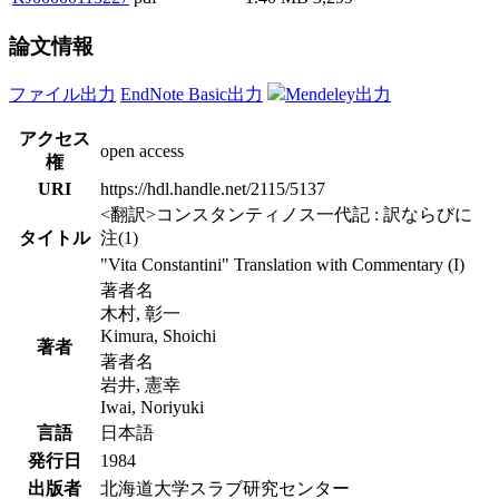
論文情報
ファイル出力
EndNote Basic出力
Mendeley出力
アクセス
open access
権
URI
https://hdl.handle.net/2115/5137
<翻訳>コンスタンティノス一代記 : 訳ならびに
タイトル
注(1)
"Vita Constantini" Translation with Commentary (I)
著者名
木村, 彰一
Kimura, Shoichi
著者
著者名
岩井, 憲幸
Iwai, Noriyuki
言語
日本語
発行日
1984
出版者
北海道大学スラブ研究センター