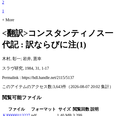
2
1
+ More
<翻訳>コンスタンティノス一
代記 : 訳ならびに注(1)
木村, 彰一; 岩井, 憲幸
スラヴ研究, 1984, 31, 1-17
Permalink : https://hdl.handle.net/2115/5137
このアイテムのアクセス数:
3,643
件
（
2026-08-07
20:02 集計
）
閲覧可能ファイル
ファイル
フォーマット
サイズ
閲覧回数
説明
KJ00000113227
pdf
1.40 MB
3,299