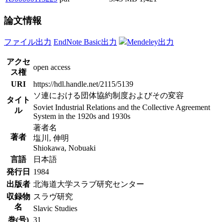
論文情報
ファイル出力
EndNote Basic出力
Mendeley出力
アクセ
open access
ス権
URI
https://hdl.handle.net/2115/5139
ソ連における団体協約制度およびその変容
タイト
Soviet Industrial Relations and the Collective Agreement
ル
System in the 1920s and 1930s
著者名
著者
塩川, 伸明
Shiokawa, Nobuaki
言語
日本語
発行日
1984
出版者
北海道大学スラブ研究センター
収録物
スラヴ研究
名
Slavic Studies
巻(号)
31