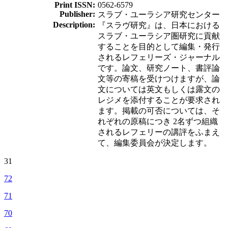
Print ISSN:
0562-6579
Publisher:
スラブ・ユーラシア研究センター
Description:
『スラヴ研究』は、日本における
スラブ・ユーラシア圏研究に貢献
することを目的として編集・発行
されるレフェリーズ・ジャーナル
です。論文、研究ノート、書評論
文等の寄稿を受けつけますが、論
文については英文もしくは露文の
レジメを添付することが要求され
ます。掲載の可否については、そ
れぞれの原稿につき 2名ずつ組織
されるレフェリーの講評をふまえ
て、編集委員会が決定します。
31
72
71
70