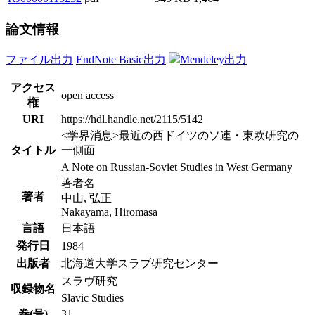
論文情報
ファイル出力
EndNote Basic出力
Mendeley出力
アクセス
open access
権
URI
https://hdl.handle.net/2115/5142
<学界消息>最近の西ドイツのソ連・東欧研究の
タイトル
一側面
A Note on Russian-Soviet Studies in West Germany
著者名
著者
中山, 弘正
Nakayama, Hiromasa
言語
日本語
発行日
1984
出版者
北海道大学スラブ研究センター
スラヴ研究
収録物名
Slavic Studies
巻(号)
31