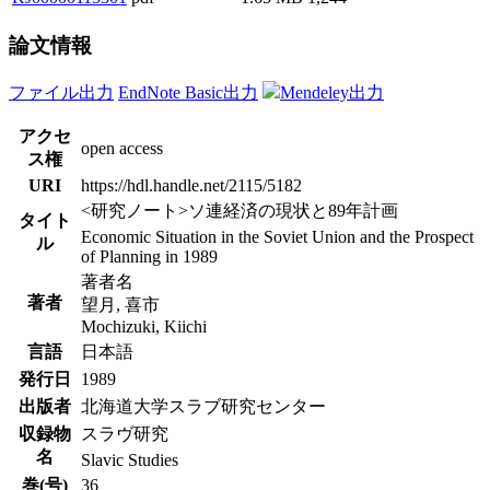
論文情報
ファイル出力
EndNote Basic出力
Mendeley出力
アクセ
open access
ス権
URI
https://hdl.handle.net/2115/5182
<研究ノート>ソ連経済の現状と89年計画
タイト
Economic Situation in the Soviet Union and the Prospect
ル
of Planning in 1989
著者名
著者
望月, 喜市
Mochizuki, Kiichi
言語
日本語
発行日
1989
出版者
北海道大学スラブ研究センター
収録物
スラヴ研究
名
Slavic Studies
巻(号)
36