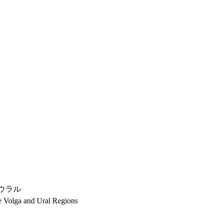
とウラル
he Volga and Ural Regions