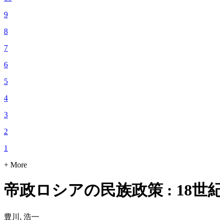
9
8
7
6
5
4
3
2
1
+ More
帝政ロシアの民族政策 : 18
豊川, 浩一