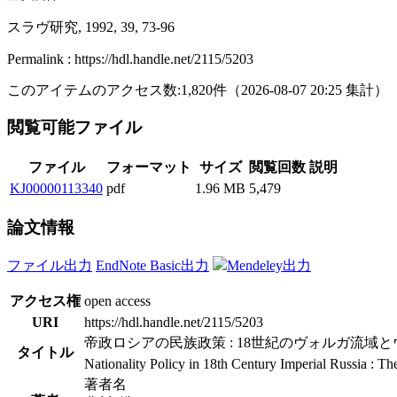
スラヴ研究, 1992, 39, 73-96
Permalink : https://hdl.handle.net/2115/5203
このアイテムのアクセス数:
1,820
件
（
2026-08-07
20:25 集計
）
閲覧可能ファイル
ファイル
フォーマット
サイズ
閲覧回数
説明
KJ00000113340
pdf
1.96 MB
5,479
論文情報
ファイル出力
EndNote Basic出力
Mendeley出力
アクセス権
open access
URI
https://hdl.handle.net/2115/5203
帝政ロシアの民族政策 : 18世紀のヴォルガ流域
タイトル
Nationality Policy in 18th Century Imperial Russia : T
著者名