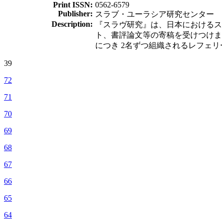
Print ISSN:
0562-6579
Publisher:
スラブ・ユーラシア研究センター
Description:
『スラヴ研究』は、日本におけるス
ト、書評論文等の寄稿を受けつけま
につき 2名ずつ組織されるレフェ
39
72
71
70
69
68
67
66
65
64