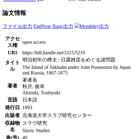
論文情報
ファイル出力
EndNote Basic出力
Mendeley出力
アクセ
open access
ス権
URI
https://hdl.handle.net/2115/5210
明治初年の樺太 : 日露雑居をめぐる諸問題
タイト
The Island of Sakhalin under Joint Possession by Japan
ル
and Russia, 1867-1875
著者名
著者
秋月, 俊幸
Akizuki, Toshiyuki
言語
日本語
発行日
1993
出版者
北海道大学スラブ研究センター
収録物
スラヴ研究
名
Slavic Studies
巻(号)
40