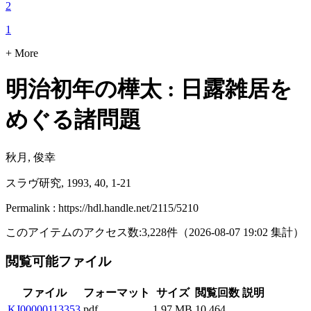
2
1
+ More
明治初年の樺太 : 日露雑居を
めぐる諸問題
秋月, 俊幸
スラヴ研究, 1993, 40, 1-21
Permalink : https://hdl.handle.net/2115/5210
このアイテムのアクセス数:
3,228
件
（
2026-08-07
19:02 集計
）
閲覧可能ファイル
ファイル
フォーマット
サイズ
閲覧回数
説明
KJ00000113353
pdf
1.97 MB
10,464