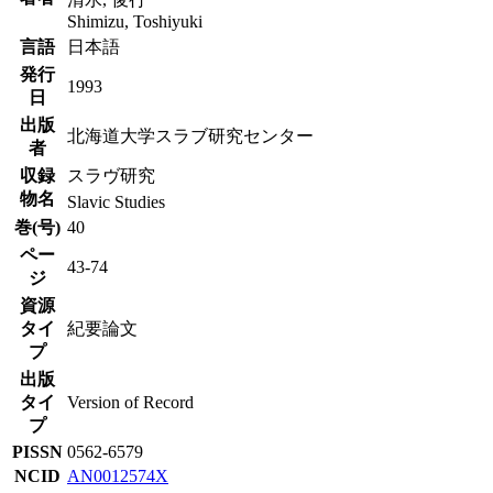
Shimizu, Toshiyuki
言語
日本語
発行
1993
日
出版
北海道大学スラブ研究センター
者
収録
スラヴ研究
物名
Slavic Studies
巻(号)
40
ペー
43-74
ジ
資源
タイ
紀要論文
プ
出版
タイ
Version of Record
プ
PISSN
0562-6579
NCID
AN0012574X