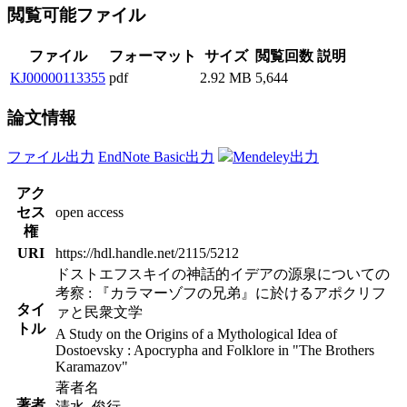
閲覧可能ファイル
ファイル
フォーマット
サイズ
閲覧回数
説明
KJ00000113355
pdf
2.92 MB
5,644
論文情報
ファイル出力
EndNote Basic出力
Mendeley出力
アク
セス
open access
権
URI
https://hdl.handle.net/2115/5212
ドストエフスキイの神話的イデアの源泉についての
考察 : 『カラマーゾフの兄弟』に於けるアポクリフ
タイ
ァと民衆文学
トル
A Study on the Origins of a Mythological Idea of
Dostoevsky : Apocrypha and Folklore in "The Brothers
Karamazov"
著者名
著者
清水, 俊行