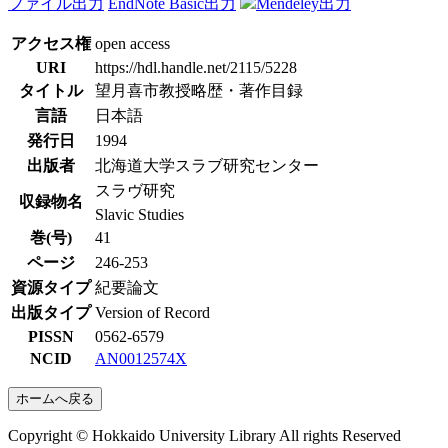
ファイル出力
EndNote Basic出力
Mendeley出力
アクセス権
open access
URI
https://hdl.handle.net/2115/5228
タイトル
望月喜市教授略歴・著作目録
言語
日本語
発行日
1994
出版者
北海道大学スラブ研究センター
スラヴ研究
収録物名
Slavic Studies
巻(号)
41
ページ
246-253
資源タイプ
紀要論文
出版タイプ
Version of Record
PISSN
0562-6579
NCID
AN0012574X
ホームへ戻る
Copyright © Hokkaido University Library All rights Reserved