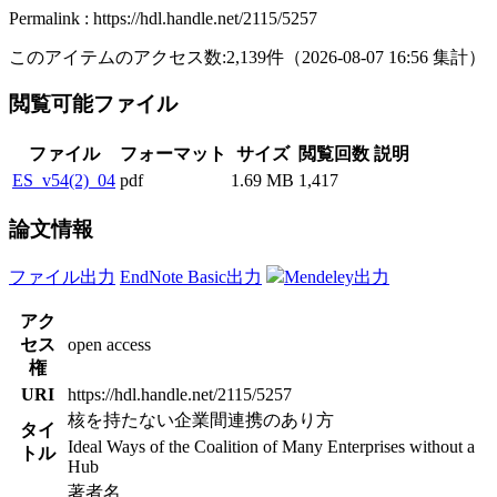
Permalink : https://hdl.handle.net/2115/5257
このアイテムのアクセス数:
2,139
件
（
2026-08-07
16:56 集計
）
閲覧可能ファイル
ファイル
フォーマット
サイズ
閲覧回数
説明
ES_v54(2)_04
pdf
1.69 MB
1,417
論文情報
ファイル出力
EndNote Basic出力
Mendeley出力
アク
セス
open access
権
URI
https://hdl.handle.net/2115/5257
核を持たない企業間連携のあり方
タイ
Ideal Ways of the Coalition of Many Enterprises without a
トル
Hub
著者名