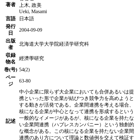
著者
上木, 政美
Ueki, Masami
言語
日本語
発行
2004-09-09
日
出版
北海道大学大学院経済学研究科
者
収録
經濟學研究
物名
巻(号)
54(2)
ペー
63-80
ジ
中小企業に限らず大企業においても合併あるいは提
携といった形で企業が結びつき競争力を高めようと
する動きが活発である。企業間連携を考える場合、
核になる企業が中心となって連携を形成するという
一般的なイメージがあるが、核になる企業を持たな
記述
い企業間連携（ハブレスカンパニー）という独創的
な概念がある。この核になる企業を持たない企業間
連携のあり方について理論と数値例を交えて検証す