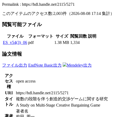
Permalink : https://hdl.handle.net/2115/5271
このアイテムのアクセス数:
2,003
件
（
2026-08-08
17:14 集計
）
閲覧可能ファイル
ファイル
フォーマット
サイズ
閲覧回数
説明
ES_v54(3)_06
pdf
1.38 MB
1,334
論文情報
ファイル出力
EndNote Basic出力
Mendeley出力
アク
セス
open access
権
URI
https://hdl.handle.net/2115/5271
タイ
複数の段階を伴う創造的交渉ゲームに関する研究
トル
A Study on Multi-Stage Creative Bargaining Game
著者名
著者
前田, 周一