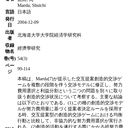
Maeda, Shuichi
言語
日本語
発行
2004-12-09
日
出版
北海道大学大学院経済学研究科
者
収録
經濟學研究
物名
巻(号)
54(3)
ペー
99-114
ジ
本稿は、Maeda[7]が提示した交互提案創造的交渉ゲ
ームを複数の段階を伴う交渉モデルに修正し、努力
費用選択と利益分割という二つの問題を別々に取り
扱う創造的交渉状況について考察する。主要な結論
は以下のとおりである。(1)この種の創造的交渉モデ
ルが努力費用量に基づく提案者決定ルールを採用す
る時、交互提案型の創造的交渉ゲームにおける均衡
行動と比較して、非協力的な努力費用選択が実行さ
れる。(2)創造的活動を遂行する際にかかる総努力費