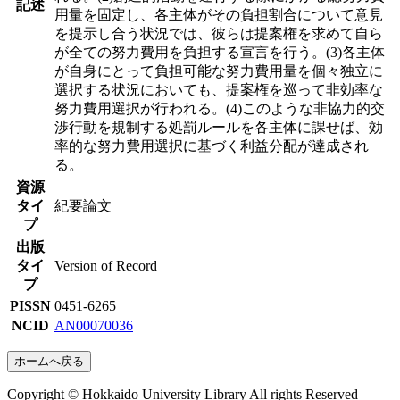
記述
用量を固定し、各主体がその負担割合について意見
を提示し合う状況では、彼らは提案権を求めて自ら
が全ての努力費用を負担する宣言を行う。(3)各主体
が自身にとって負担可能な努力費用量を個々独立に
選択する状況においても、提案権を巡って非効率な
努力費用選択が行われる。(4)このような非協力的交
渉行動を規制する処罰ルールを各主体に課せば、効
率的な努力費用選択に基づく利益分配が達成され
る。
資源
タイ
紀要論文
プ
出版
タイ
Version of Record
プ
PISSN
0451-6265
NCID
AN00070036
ホームへ戻る
Copyright © Hokkaido University Library All rights Reserved