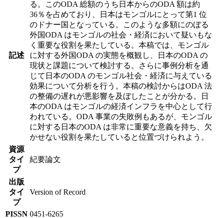
る。このODA 総額のうち日本からのODA 額は約
36％を占めており、日本はモンゴルにとって第1 位
のドナー国となっている。このような多額にのぼる
外国ODA はモンゴルの社会・経済において疑いもな
く重要な役割を果たしている。本稿では、モンゴル
記述
に対する外国ODA の実態を概観し、日本のODA の
現状と課題について検討する。さらに事例分析を通
じて日本のODA のモンゴル社会・経済に与えている
効果について分析を行う。本稿の検討からはODA 法
の整備の遅れが悪影響を及ぼしたことが分かる。日
本のODA はモンゴルの経済インフラを中心として行
われている。ODA 事業の失敗例もあるが、モンゴル
に対する日本のODA は非常に重要な意義を持ち、欠
かせない役割を果たしていると位置づけられよう。
資源
タイ
紀要論文
プ
出版
タイ
Version of Record
プ
PISSN
0451-6265