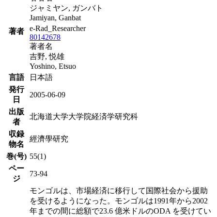
ジャミヤン, ガンバト
Jamiyan, Ganbat
e-Rad_Researcher
著者
80142678
著者名
吉野, 悦雄
Yoshino, Etsuo
言語
日本語
発行
2005-06-09
日
出版
北海道大学大学院経済学研究科
者
収録
經濟學研究
物名
巻(号)
55(1)
ペー
73-94
ジ
モンゴルは、市場経済に移行して国際社会から援助
を受けるようになった。モンゴルは1991年から2002
年までの間に総額で23.6 億米ドルのODA を受けてい