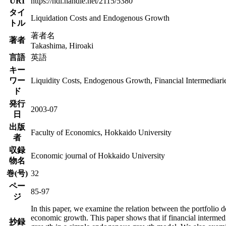
URI
https://hdl.handle.net/2115/5380
タイ
Liquidation Costs and Endogenous Growth
トル
著者名
著者
Takashima, Hiroaki
言語
英語
キー
ワー
Liquidity Costs, Endogenous Growth, Financial Intermediari
ド
発行
2003-07
日
出版
Faculty of Economics, Hokkaido University
者
収録
Economic journal of Hokkaido University
物名
巻(号)
32
ペー
85-97
ジ
In this paper, we examine the relation between the portfolio de
economic growth. This paper shows that if financial intermedia
抄録