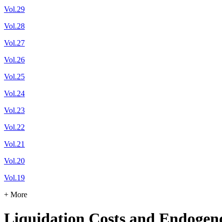
Vol.29
Vol.28
Vol.27
Vol.26
Vol.25
Vol.24
Vol.23
Vol.22
Vol.21
Vol.20
Vol.19
+ More
Liquidation Costs and Endoge