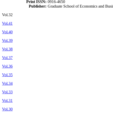
Print ISSN:
0916-4650
Publisher:
Graduate School of Economics and Busin
Vol.32
Vol.41
Vol.40
Vol.39
Vol.38
Vol.37
Vol.36
Vol.35
Vol.34
Vol.33
Vol.31
Vol.30