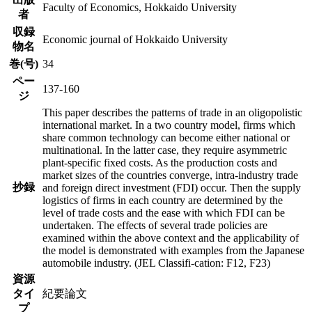
Faculty of Economics, Hokkaido University
者
収録
Economic journal of Hokkaido University
物名
巻(号)
34
ペー
137-160
ジ
This paper describes the patterns of trade in an oligopolistic
international market. In a two country model, firms which
share common technology can become either national or
multinational. In the latter case, they require asymmetric
plant-specific fixed costs. As the production costs and
market sizes of the countries converge, intra-industry trade
抄録
and foreign direct investment (FDI) occur. Then the supply
logistics of firms in each country are determined by the
level of trade costs and the ease with which FDI can be
undertaken. The effects of several trade policies are
examined within the above context and the applicability of
the model is demonstrated with examples from the Japanese
automobile industry. (JEL Classifi-cation: F12, F23)
資源
タイ
紀要論文
プ