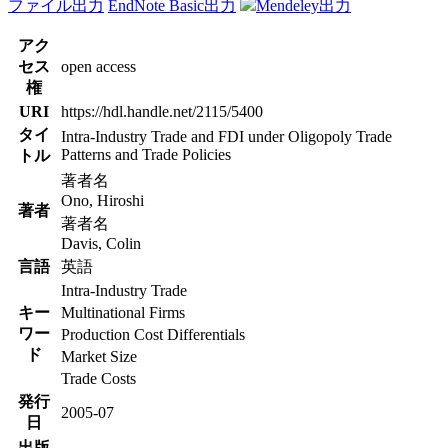
ファイル出力
EndNote Basic出力
Mendeley出力
アク
セス
open access
権
URI
https://hdl.handle.net/2115/5400
タイ
Intra-Industry Trade and FDI under Oligopoly Trade
Patterns and Trade Policies
トル
著者名
Ono, Hiroshi
著者
著者名
Davis, Colin
言語
英語
Intra-Industry Trade
キー
Multinational Firms
ワー
Production Cost Differentials
ド
Market Size
Trade Costs
発行
2005-07
日
出版