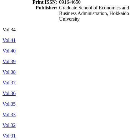
Print ISSN:
0916-4650
Publisher:
Graduate School of Economics and
Business Administration, Hokkaido
University
Vol.34
Vol.41
Vol.40
Vol.39
Vol.38
Vol.37
Vol.36
Vol.35
Vol.33
Vol.32
Vol.31